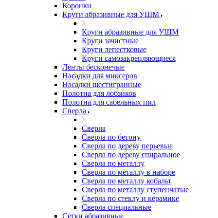
Коронки
Круги абразивные для УШМ
Круги абразивные для УШМ
Круги зачистные
Круги лепестковые
Круги самозакрепляющиеся
Ленты бесконечые
Насадки для миксеров
Насадки шестигранные
Полотна для лобзиков
Полотна для сабельных пил
Сверла
Сверла
Сверла по бетону
Сверла по дереву перьевые
Сверла по дереву спиральное
Сверла по металлу
Сверла по металлу в наборе
Сверла по металлу кобальт
Сверла по металлу ступенчатые
Сверла по стеклу и керамике
Сверла специальные
Сетки абразивные