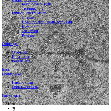
Бетоносмесители
Тепловые пушки
Ручной инструмент
Лезвия
Ножи со сменными лезвиями
Ножовки
Отвертки
Рулетки
О бренде
О бренде
Партнеры
Реквизиты
Блог
Поддержка
Инструкции
Обратная связь
Где купить