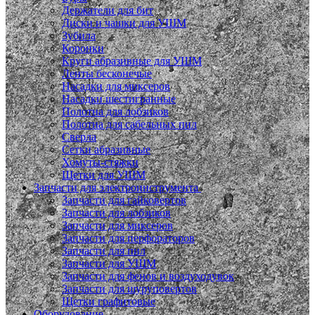
Держатели для бит
Диски и чашки для УШМ
Зубила
Коронки
Круги абразивные для УШМ
Ленты бесконечые
Насадки для миксеров
Насадки шестигранные
Полотна для лобзиков
Полотна для сабельных пил
Сверла
Сетки абразивные
Хомуты-стяжки
Щетки для УШМ
Запчасти для электроинструмента
Запчасти для гайковертов
Запчасти для лобзиков
Запчасти для миксеров
Запчасти для перфораторов
Запчасти для пил
Запчасти для УШМ
Запчасти для фенов и воздуходувок
Запчасти для шуруповертов
Щетки графитовые
Оборудование