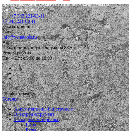
Бренд электроинструмента с отличным качеством по
доступной цене!
+7 343 221-03-11
+7 343 221-03-11
Заказать звонок
E-mail
info@vertatools.ru
Адрес
г. Екатеринбург, ул. Окружная 88Э
Режим работы
Пн. – Пт.: с 9:00 до 18:00
Оставить заявку
Каталог
Аккумуляторный инструмент
Электроинструмент
Расходные материалы
Биты
Буры