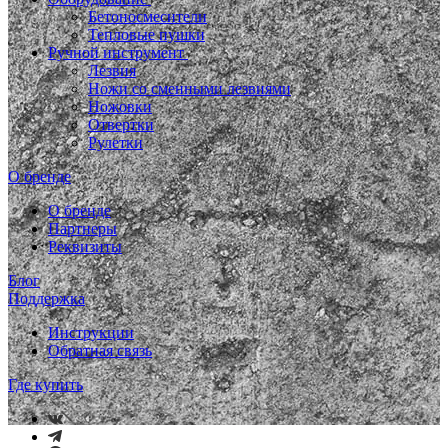
Бетоносмесители
Тепловые пушки
Ручной инструмент
Лезвия
Ножи со сменными лезвиями
Ножовки
Отвертки
Рулетки
О бренде
О бренде
Партнеры
Реквизиты
Блог
Поддержка
Инструкции
Обратная связь
Где купить