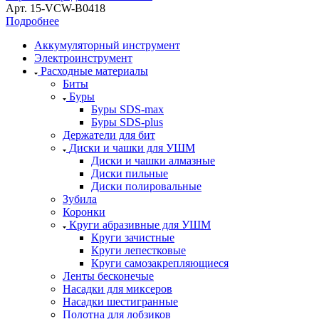
Арт.
15-VCW-B0418
Подробнее
Аккумуляторный инструмент
Электроинструмент
Расходные материалы
Биты
Буры
Буры SDS-max
Буры SDS-plus
Держатели для бит
Диски и чашки для УШМ
Диски и чашки алмазные
Диски пильные
Диски полировальные
Зубила
Коронки
Круги абразивные для УШМ
Круги зачистные
Круги лепестковые
Круги самозакрепляющиеся
Ленты бесконечые
Насадки для миксеров
Насадки шестигранные
Полотна для лобзиков