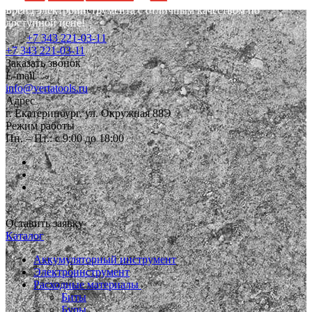
Бренд электроинструмента с отличным качеством по
доступной цене!
+7 343 221-03-11
+7 343 221-03-11
Заказать звонок
E-mail
info@vertatools.ru
Адрес
г. Екатеринбург, ул. Окружная 88Э
Режим работы
Пн. – Пт.: с 9:00 до 18:00
Оставить заявку
Каталог
Аккумуляторный инструмент
Электроинструмент
Расходные материалы
Биты
Буры