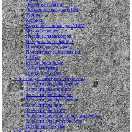
Держатели для бит
Диски и чашки для УШМ
Зубила
Коронки
Круги абразивные для УШМ
Ленты бесконечые
Насадки для миксеров
Насадки шестигранные
Полотна для лобзиков
Полотна для сабельных пил
Сверла
Сетки абразивные
Хомуты-стяжки
Щетки для УШМ
Запчасти для электроинструмента
Запчасти для гайковертов
Запчасти для лобзиков
Запчасти для миксеров
Запчасти для перфораторов
Запчасти для пил
Запчасти для УШМ
Запчасти для фенов и воздуходувок
Запчасти для шуруповертов
Щетки графитовые
Оборудование