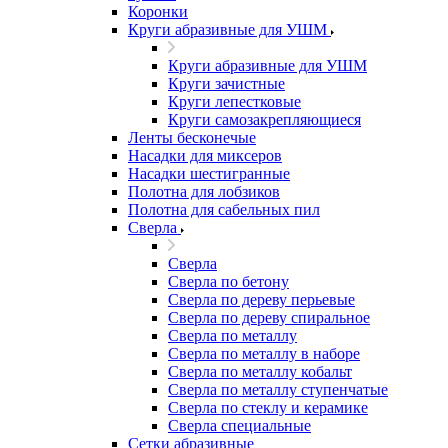
Коронки
Круги абразивные для УШМ
Круги абразивные для УШМ
Круги зачистные
Круги лепестковые
Круги самозакрепляющиеся
Ленты бесконечые
Насадки для миксеров
Насадки шестигранные
Полотна для лобзиков
Полотна для сабельных пил
Сверла
Сверла
Сверла по бетону
Сверла по дереву перьевые
Сверла по дереву спиральное
Сверла по металлу
Сверла по металлу в наборе
Сверла по металлу кобальт
Сверла по металлу ступенчатые
Сверла по стеклу и керамике
Сверла специальные
Сетки абразивные