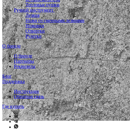
Тепловые пушки
Ручной инструмент
Лезвия
Ножи со сменными лезвиями
Ножовки
Отвертки
Рулетки
О бренде
О бренде
Партнеры
Реквизиты
Блог
Поддержка
Инструкции
Обратная связь
Где купить