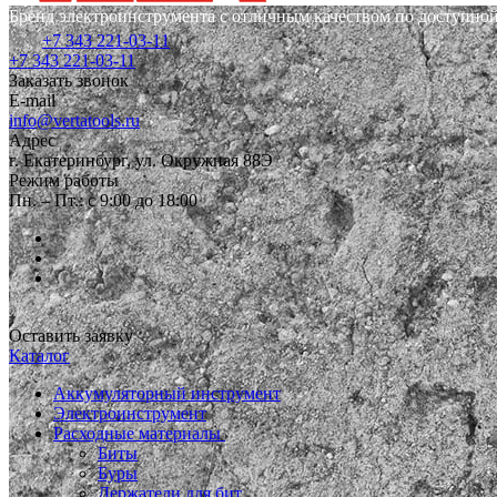
Бренд электроинструмента с отличным качеством по доступной
+7 343 221-03-11
+7 343 221-03-11
Заказать звонок
E-mail
info@vertatools.ru
Адрес
г. Екатеринбург, ул. Окружная 88Э
Режим работы
Пн. – Пт.: с 9:00 до 18:00
Оставить заявку
Каталог
Аккумуляторный инструмент
Электроинструмент
Расходные материалы
Биты
Буры
Держатели для бит