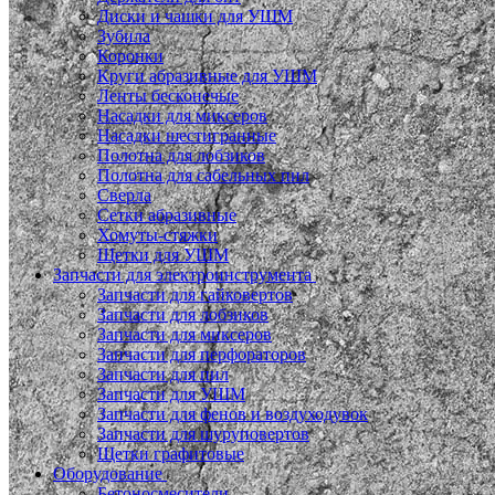
Диски и чашки для УШМ
Зубила
Коронки
Круги абразивные для УШМ
Ленты бесконечые
Насадки для миксеров
Насадки шестигранные
Полотна для лобзиков
Полотна для сабельных пил
Сверла
Сетки абразивные
Хомуты-стяжки
Щетки для УШМ
Запчасти для электроинструмента
Запчасти для гайковертов
Запчасти для лобзиков
Запчасти для миксеров
Запчасти для перфораторов
Запчасти для пил
Запчасти для УШМ
Запчасти для фенов и воздуходувок
Запчасти для шуруповертов
Щетки графитовые
Оборудование
Бетоносмесители