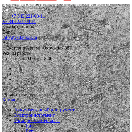
Бренд электроинструмента с отличным качеством по
доступной цене!
+7 343 221-03-11
+7 343 221-03-11
Заказать звонок
E-mail
info@vertatools.ru
Адрес
г. Екатеринбург, ул. Окружная 88Э
Режим работы
Пн. – Пт.: с 9:00 до 18:00
Оставить заявку
Каталог
Аккумуляторный инструмент
Электроинструмент
Расходные материалы
Биты
Буры