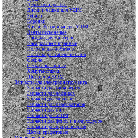
Держатели для бит
Диски и чашки для УШМ
Зубила
Коронки
Круги абразивные для УШМ
Ленты бесконечые
Насадки для миксеров
Насадки шестигранные
Полотна для лобзиков
Полотна для сабельных пил
Сверла
Сетки абразивные
Хомуты-стяжки
Щетки для УШМ
Запчасти для электроинструмента
Запчасти для гайковертов
Запчасти для лобзиков
Запчасти для миксеров
Запчасти для перфораторов
Запчасти для пил
Запчасти для УШМ
Запчасти для фенов и воздуходувок
Запчасти для шуруповертов
Щетки графитовые
Оборудование