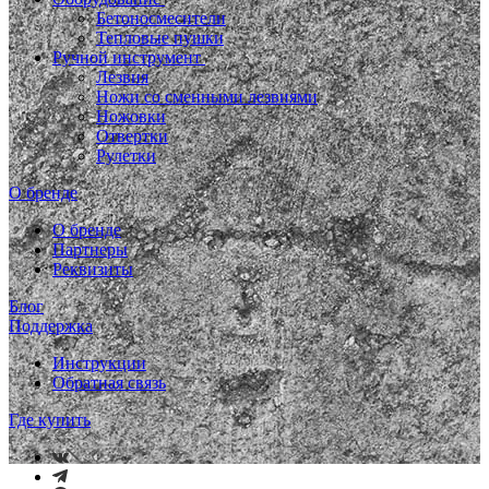
Бетоносмесители
Тепловые пушки
Ручной инструмент
Лезвия
Ножи со сменными лезвиями
Ножовки
Отвертки
Рулетки
О бренде
О бренде
Партнеры
Реквизиты
Блог
Поддержка
Инструкции
Обратная связь
Где купить