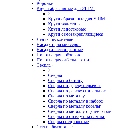
Коронки
Круги абразивные для УШМ
Круги абразивные для УШМ
Круги зачистные
Круги лепестковые
Круги самозакрепляющиеся
Ленты бесконечые
Насадки для миксеров
Насадки шестигранные
Полотна для лобзиков
Полотна для сабельных пил
Сверла
Сверла
Сверла по бетону
Сверла по дереву перьевые
Сверла по дереву спиральное
Сверла по металлу
Сверла по металлу в наборе
Сверла по металлу кобальт
Сверла по металлу ступенчатые
Сверла по стеклу и керамике
Сверла специальные
Сетки абразивные