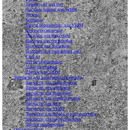
Держатели для бит
Диски и чашки для УШМ
Зубила
Коронки
Круги абразивные для УШМ
Ленты бесконечые
Насадки для миксеров
Насадки шестигранные
Полотна для лобзиков
Полотна для сабельных пил
Сверла
Сетки абразивные
Хомуты-стяжки
Щетки для УШМ
Запчасти для электроинструмента
Запчасти для гайковертов
Запчасти для лобзиков
Запчасти для миксеров
Запчасти для перфораторов
Запчасти для пил
Запчасти для УШМ
Запчасти для фенов и воздуходувок
Запчасти для шуруповертов
Щетки графитовые
Оборудование