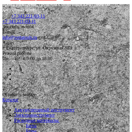
Бренд электроинструмента с отличным качеством по
доступной цене!
+7 343 221-03-11
+7 343 221-03-11
Заказать звонок
E-mail
info@vertatools.ru
Адрес
г. Екатеринбург, ул. Окружная 88Э
Режим работы
Пн. – Пт.: с 9:00 до 18:00
Оставить заявку
Каталог
Аккумуляторный инструмент
Электроинструмент
Расходные материалы
Биты
Буры