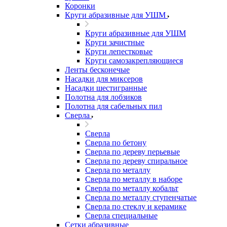
Коронки
Круги абразивные для УШМ
Круги абразивные для УШМ
Круги зачистные
Круги лепестковые
Круги самозакрепляющиеся
Ленты бесконечые
Насадки для миксеров
Насадки шестигранные
Полотна для лобзиков
Полотна для сабельных пил
Сверла
Сверла
Сверла по бетону
Сверла по дереву перьевые
Сверла по дереву спиральное
Сверла по металлу
Сверла по металлу в наборе
Сверла по металлу кобальт
Сверла по металлу ступенчатые
Сверла по стеклу и керамике
Сверла специальные
Сетки абразивные