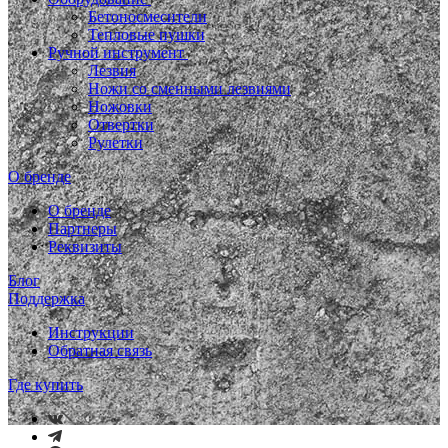
Бетоносмесители
Тепловые пушки
Ручной инструмент
Лезвия
Ножи со сменными лезвиями
Ножовки
Отвертки
Рулетки
О бренде
О бренде
Партнеры
Реквизиты
Блог
Поддержка
Инструкции
Обратная связь
Где купить