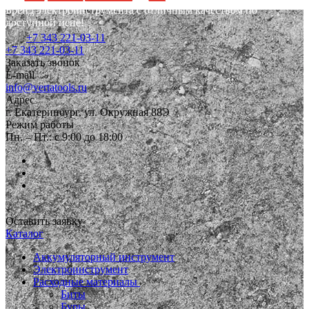
Бренд электроинструмента с отличным качеством по
доступной цене!
+7 343 221-03-11
+7 343 221-03-11
Заказать звонок
E-mail
info@vertatools.ru
Адрес
г. Екатеринбург, ул. Окружная 88Э
Режим работы
Пн. – Пт.: с 9:00 до 18:00
Оставить заявку
Каталог
Аккумуляторный инструмент
Электроинструмент
Расходные материалы
Биты
Буры