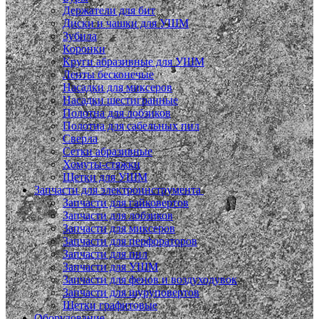
Держатели для бит
Диски и чашки для УШМ
Зубила
Коронки
Круги абразивные для УШМ
Ленты бесконечые
Насадки для миксеров
Насадки шестигранные
Полотна для лобзиков
Полотна для сабельных пил
Сверла
Сетки абразивные
Хомуты-стяжки
Щетки для УШМ
Запчасти для электроинструмента
Запчасти для гайковертов
Запчасти для лобзиков
Запчасти для миксеров
Запчасти для перфораторов
Запчасти для пил
Запчасти для УШМ
Запчасти для фенов и воздуходувок
Запчасти для шуруповертов
Щетки графитовые
Оборудование