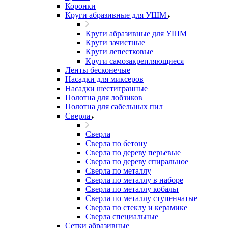
Коронки
Круги абразивные для УШМ
Круги абразивные для УШМ
Круги зачистные
Круги лепестковые
Круги самозакрепляющиеся
Ленты бесконечые
Насадки для миксеров
Насадки шестигранные
Полотна для лобзиков
Полотна для сабельных пил
Сверла
Сверла
Сверла по бетону
Сверла по дереву перьевые
Сверла по дереву спиральное
Сверла по металлу
Сверла по металлу в наборе
Сверла по металлу кобальт
Сверла по металлу ступенчатые
Сверла по стеклу и керамике
Сверла специальные
Сетки абразивные