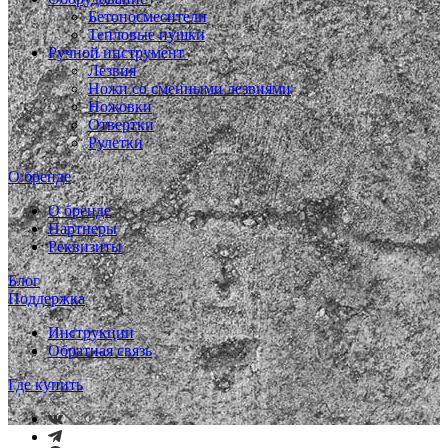
Бетоносмесители
Тепловые пушки
Ручной инструмент
Лезвия
Ножи со сменными лезвиями
Ножовки
Отвертки
Рулетки
О бренде
О бренде
Партнеры
Реквизиты
Блог
Поддержка
Инструкции
Обратная связь
Где купить