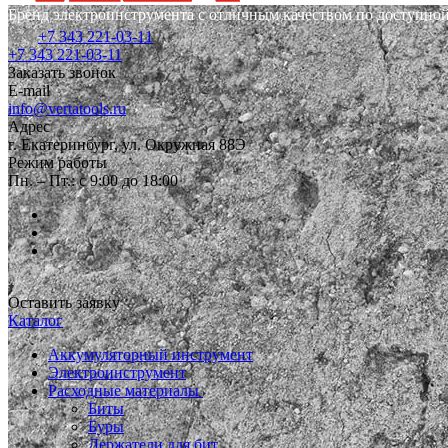
Бренд электроинструмента с отличным качеством по доступной
+7 343 221-03-11
+7 343 221-03-11
Заказать звонок
E-mail
info@vertatools.ru
Адрес
г. Екатеринбург, ул. Окружная 88Э
Режим работы
Пн. – Пт.: с 9:00 до 18:00
Оставить заявку
Каталог
Аккумуляторный инструмент
Электроинструмент
Расходные материалы
Биты
Буры
Держатели для бит