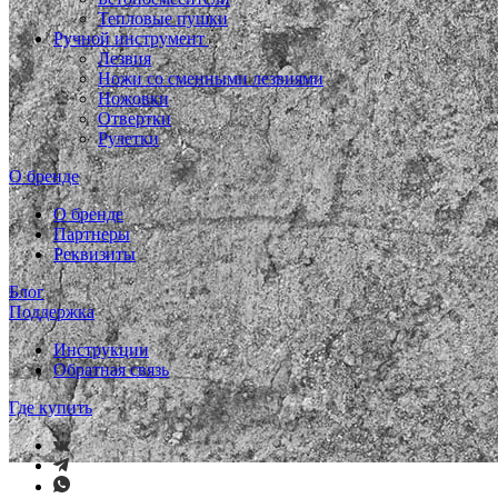
Тепловые пушки
Ручной инструмент
Лезвия
Ножи со сменными лезвиями
Ножовки
Отвертки
Рулетки
О бренде
О бренде
Партнеры
Реквизиты
Блог
Поддержка
Инструкции
Обратная связь
Где купить