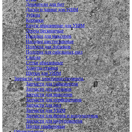
Держатели для бит
Диски и чашки для УШМ
Зубила
Коронки
Круги абразивные для УШМ
Ленты бесконечые
Насадки для миксеров
Насадки шестигранные
Полотна для лобзиков
Полотна для сабельных пил
Сверла
Сетки абразивные
Хомуты-стяжки
Щетки для УШМ
Запчасти для электроинструмента
Запчасти для гайковертов
Запчасти для лобзиков
Запчасти для миксеров
Запчасти для перфораторов
Запчасти для пил
Запчасти для УШМ
Запчасти для фенов и воздуходувок
Запчасти для шуруповертов
Щетки графитовые
Оборудование