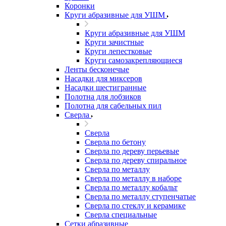
Коронки
Круги абразивные для УШМ
Круги абразивные для УШМ
Круги зачистные
Круги лепестковые
Круги самозакрепляющиеся
Ленты бесконечые
Насадки для миксеров
Насадки шестигранные
Полотна для лобзиков
Полотна для сабельных пил
Сверла
Сверла
Сверла по бетону
Сверла по дереву перьевые
Сверла по дереву спиральное
Сверла по металлу
Сверла по металлу в наборе
Сверла по металлу кобальт
Сверла по металлу ступенчатые
Сверла по стеклу и керамике
Сверла специальные
Сетки абразивные