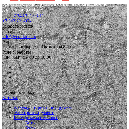
Бренд электроинструмента с отличным качеством по
доступной цене!
+7 343 221-03-11
+7 343 221-03-11
Заказать звонок
E-mail
info@vertatools.ru
Адрес
г. Екатеринбург, ул. Окружная 88Э
Режим работы
Пн. – Пт.: с 9:00 до 18:00
Оставить заявку
Каталог
Аккумуляторный инструмент
Электроинструмент
Расходные материалы
Биты
Буры