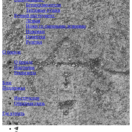
Бетоносмесители
Тепловые пушки
Ручной инструмент
Лезвия
Ножи со сменными лезвиями
Ножовки
Отвертки
Рулетки
О бренде
О бренде
Партнеры
Реквизиты
Блог
Поддержка
Инструкции
Обратная связь
Где купить