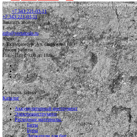
Бренд электроинструмента с отличным качеством по доступной
+7 343 221-03-11
+7 343 221-03-11
Заказать звонок
E-mail
info@vertatools.ru
Адрес
г. Екатеринбург, ул. Окружная 88Э
Режим работы
Пн. – Пт.: с 9:00 до 18:00
Оставить заявку
Каталог
Аккумуляторный инструмент
Электроинструмент
Расходные материалы
Биты
Буры
Держатели для бит