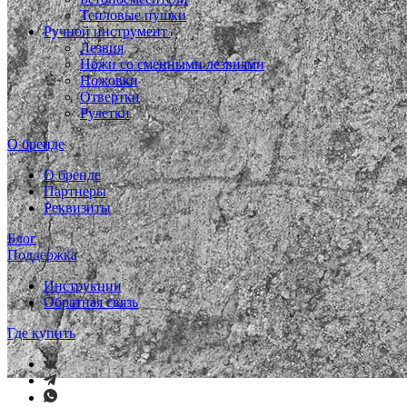
Тепловые пушки
Ручной инструмент
Лезвия
Ножи со сменными лезвиями
Ножовки
Отвертки
Рулетки
О бренде
О бренде
Партнеры
Реквизиты
Блог
Поддержка
Инструкции
Обратная связь
Где купить