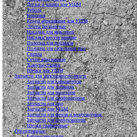
Диски и чашки для УШМ
Зубила
Коронки
Круги абразивные для УШМ
Ленты бесконечые
Насадки для миксеров
Насадки шестигранные
Полотна для лобзиков
Полотна для сабельных пил
Сверла
Сетки абразивные
Хомуты-стяжки
Щетки для УШМ
Запчасти для электроинструмента
Запчасти для гайковертов
Запчасти для лобзиков
Запчасти для миксеров
Запчасти для перфораторов
Запчасти для пил
Запчасти для УШМ
Запчасти для фенов и воздуходувок
Запчасти для шуруповертов
Щетки графитовые
Оборудование
Бетоносмесители