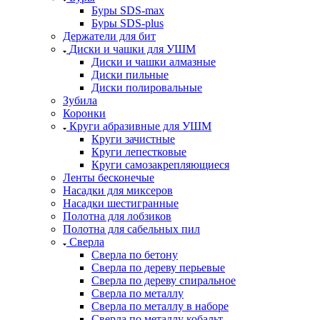
Буры SDS-max
Буры SDS-plus
Держатели для бит
Диски и чашки для УШМ
Диски и чашки алмазные
Диски пильные
Диски полировальные
Зубила
Коронки
Круги абразивные для УШМ
Круги зачистные
Круги лепестковые
Круги самозакрепляющиеся
Ленты бесконечые
Насадки для миксеров
Насадки шестигранные
Полотна для лобзиков
Полотна для сабельных пил
Сверла
Сверла по бетону
Сверла по дереву перьевые
Сверла по дереву спиральное
Сверла по металлу
Сверла по металлу в наборе
Сверла по металлу кобальт