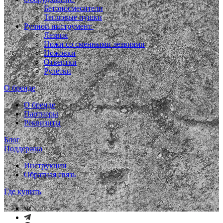
Бетоносмесители
Тепловые пушки
Ручной инструмент
Лезвия
Ножи со сменными лезвиями
Ножовки
Отвертки
Рулетки
О бренде
О бренде
Партнеры
Реквизиты
Блог
Поддержка
Инструкции
Обратная связь
Где купить