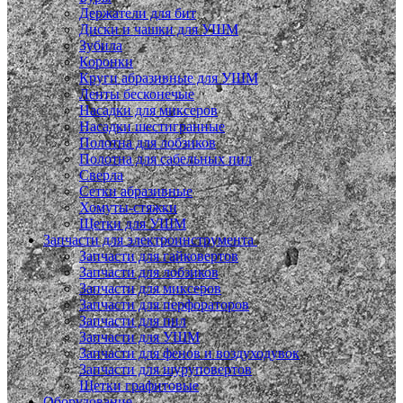
Держатели для бит
Диски и чашки для УШМ
Зубила
Коронки
Круги абразивные для УШМ
Ленты бесконечые
Насадки для миксеров
Насадки шестигранные
Полотна для лобзиков
Полотна для сабельных пил
Сверла
Сетки абразивные
Хомуты-стяжки
Щетки для УШМ
Запчасти для электроинструмента
Запчасти для гайковертов
Запчасти для лобзиков
Запчасти для миксеров
Запчасти для перфораторов
Запчасти для пил
Запчасти для УШМ
Запчасти для фенов и воздуходувок
Запчасти для шуруповертов
Щетки графитовые
Оборудование