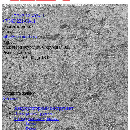
Бренд электроинструмента с отличным качеством по
доступной цене!
+7 343 221-03-11
+7 343 221-03-11
Заказать звонок
E-mail
info@vertatools.ru
Адрес
г. Екатеринбург, ул. Окружная 88Э
Режим работы
Пн. – Пт.: с 9:00 до 18:00
Оставить заявку
Каталог
Аккумуляторный инструмент
Электроинструмент
Расходные материалы
Биты
Буры