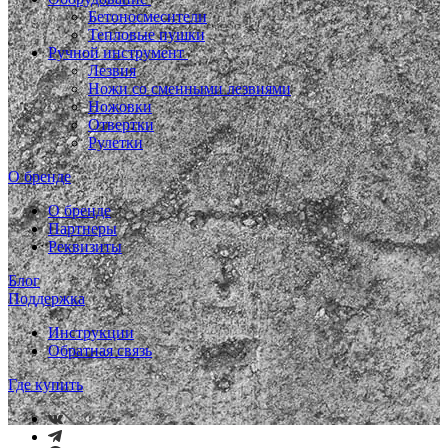
Бетоносмесители
Тепловые пушки
Ручной инструмент
Лезвия
Ножи со сменными лезвиями
Ножовки
Отвертки
Рулетки
О бренде
О бренде
Партнеры
Реквизиты
Блог
Поддержка
Инструкции
Обратная связь
Где купить