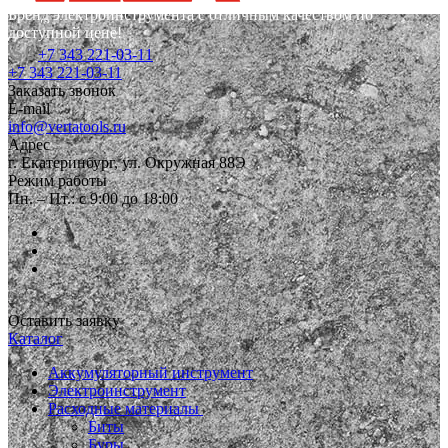
Бренд электроинструмента с отличным качеством по
доступной цене!
+7 343 221-03-11
+7 343 221-03-11
Заказать звонок
E-mail
info@vertatools.ru
Адрес
г. Екатеринбург, ул. Окружная 88Э
Режим работы
Пн. – Пт.: с 9:00 до 18:00
Оставить заявку
Каталог
Аккумуляторный инструмент
Электроинструмент
Расходные материалы
Биты
Буры