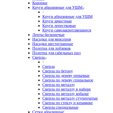
Коронки
Круги абразивные для УШМ
Круги абразивные для УШМ
Круги зачистные
Круги лепестковые
Круги самозакрепляющиеся
Ленты бесконечые
Насадки для миксеров
Насадки шестигранные
Полотна для лобзиков
Полотна для сабельных пил
Сверла
Сверла
Сверла по бетону
Сверла по дереву перьевые
Сверла по дереву спиральное
Сверла по металлу
Сверла по металлу в наборе
Сверла по металлу кобальт
Сверла по металлу ступенчатые
Сверла по стеклу и керамике
Сверла специальные
Сетки абразивные