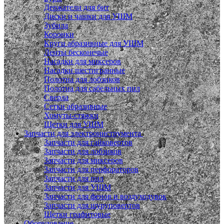
Держатели для бит
Диски и чашки для УШМ
Зубила
Коронки
Круги абразивные для УШМ
Ленты бесконечые
Насадки для миксеров
Насадки шестигранные
Полотна для лобзиков
Полотна для сабельных пил
Сверла
Сетки абразивные
Хомуты-стяжки
Щетки для УШМ
Запчасти для электроинструмента
Запчасти для гайковертов
Запчасти для лобзиков
Запчасти для миксеров
Запчасти для перфораторов
Запчасти для пил
Запчасти для УШМ
Запчасти для фенов и воздуходувок
Запчасти для шуруповертов
Щетки графитовые
Оборудование