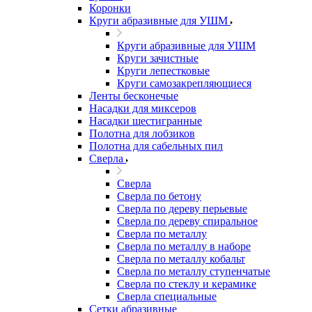
Коронки
Круги абразивные для УШМ
Круги абразивные для УШМ
Круги зачистные
Круги лепестковые
Круги самозакрепляющиеся
Ленты бесконечые
Насадки для миксеров
Насадки шестигранные
Полотна для лобзиков
Полотна для сабельных пил
Сверла
Сверла
Сверла по бетону
Сверла по дереву перьевые
Сверла по дереву спиральное
Сверла по металлу
Сверла по металлу в наборе
Сверла по металлу кобальт
Сверла по металлу ступенчатые
Сверла по стеклу и керамике
Сверла специальные
Сетки абразивные