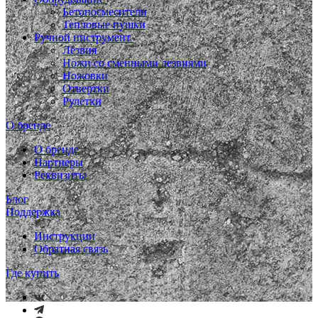
Бетоносмесители
Тепловые пушки
Ручной инструмент
Лезвия
Ножи со сменными лезвиями
Ножовки
Отвертки
Рулетки
О бренде
О бренде
Партнеры
Реквизиты
Блог
Поддержка
Инструкции
Обратная связь
Где купить