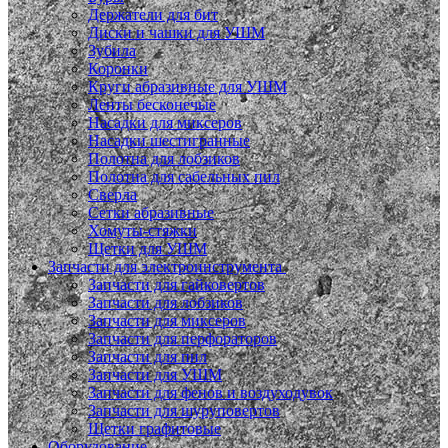
Держатели для бит
Диски и чашки для УШМ
Зубила
Коронки
Круги абразивные для УШМ
Ленты бесконечые
Насадки для миксеров
Насадки шестигранные
Полотна для лобзиков
Полотна для сабельных пил
Сверла
Сетки абразивные
Хомуты-стяжки
Щетки для УШМ
Запчасти для электроинструмента
Запчасти для гайковертов
Запчасти для лобзиков
Запчасти для миксеров
Запчасти для перфораторов
Запчасти для пил
Запчасти для УШМ
Запчасти для фенов и воздуходувок
Запчасти для шуруповертов
Щетки графитовые
Оборудование