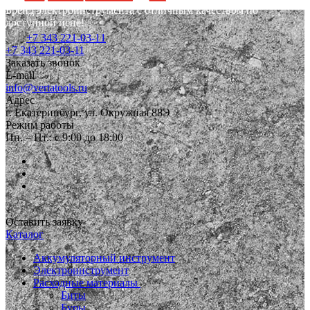
Бренд электроинструмента с отличным качеством по
доступной цене!
+7 343 221-03-11
+7 343 221-03-11
Заказать звонок
E-mail
info@vertatools.ru
Адрес
г. Екатеринбург, ул. Окружная 88Э
Режим работы
Пн. – Пт.: с 9:00 до 18:00
Оставить заявку
Каталог
Аккумуляторный инструмент
Электроинструмент
Расходные материалы
Биты
Буры