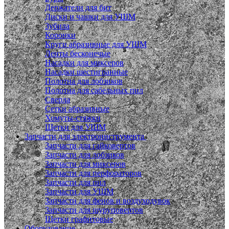
Держатели для бит
Диски и чашки для УШМ
Зубила
Коронки
Круги абразивные для УШМ
Ленты бесконечые
Насадки для миксеров
Насадки шестигранные
Полотна для лобзиков
Полотна для сабельных пил
Сверла
Сетки абразивные
Хомуты-стяжки
Щетки для УШМ
Запчасти для электроинструмента
Запчасти для гайковертов
Запчасти для лобзиков
Запчасти для миксеров
Запчасти для перфораторов
Запчасти для пил
Запчасти для УШМ
Запчасти для фенов и воздуходувок
Запчасти для шуруповертов
Щетки графитовые
Оборудование