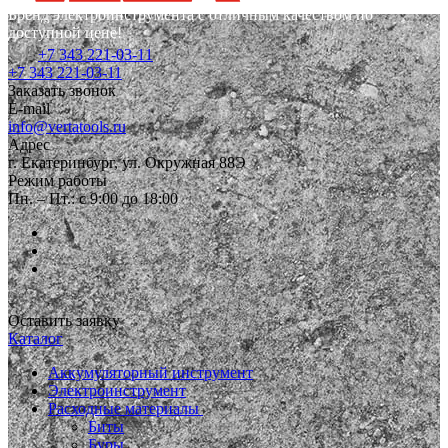
Бренд электроинструмента с отличным качеством по
доступной цене!
+7 343 221-03-11
+7 343 221-03-11
Заказать звонок
E-mail
info@vertatools.ru
Адрес
г. Екатеринбург, ул. Окружная 88Э
Режим работы
Пн. – Пт.: с 9:00 до 18:00
Оставить заявку
Каталог
Аккумуляторный инструмент
Электроинструмент
Расходные материалы
Биты
Буры