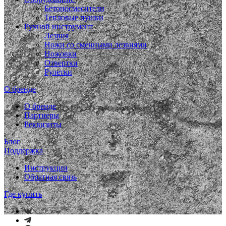
Бетоносмесители
Тепловые пушки
Ручной инструмент
Лезвия
Ножи со сменными лезвиями
Ножовки
Отвертки
Рулетки
О бренде
О бренде
Партнеры
Реквизиты
Блог
Поддержка
Инструкции
Обратная связь
Где купить