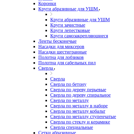
Коронки
Круги абразивные для УШМ
Круги абразивные для УШМ
Круги зачистные
Круги лепестковые
Круги самозакрепляющиеся
Ленты бесконечые
Насадки для миксеров
Насадки шестигранные
Полотна для лобзиков
Полотна для сабельных пил
Сверла
Сверла
Сверла по бетону
Сверла по дереву перьевые
Сверла по дереву спиральное
Сверла по металлу
Сверла по металлу в наборе
Сверла по металлу кобальт
Сверла по металлу ступенчатые
Сверла по стеклу и керамике
Сверла специальные
Сетки абразивные