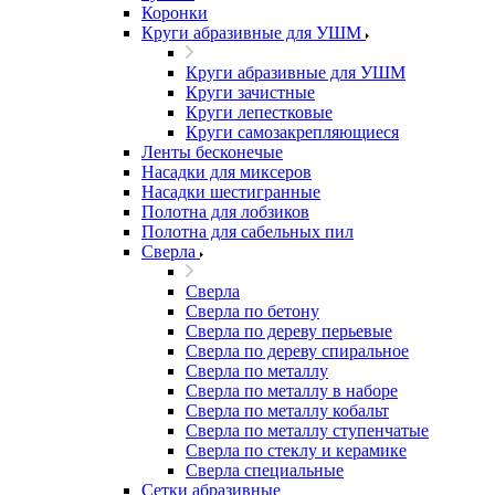
Коронки
Круги абразивные для УШМ
Круги абразивные для УШМ
Круги зачистные
Круги лепестковые
Круги самозакрепляющиеся
Ленты бесконечые
Насадки для миксеров
Насадки шестигранные
Полотна для лобзиков
Полотна для сабельных пил
Сверла
Сверла
Сверла по бетону
Сверла по дереву перьевые
Сверла по дереву спиральное
Сверла по металлу
Сверла по металлу в наборе
Сверла по металлу кобальт
Сверла по металлу ступенчатые
Сверла по стеклу и керамике
Сверла специальные
Сетки абразивные