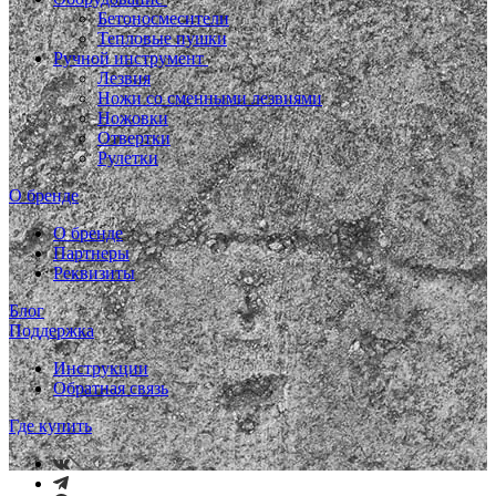
Бетоносмесители
Тепловые пушки
Ручной инструмент
Лезвия
Ножи со сменными лезвиями
Ножовки
Отвертки
Рулетки
О бренде
О бренде
Партнеры
Реквизиты
Блог
Поддержка
Инструкции
Обратная связь
Где купить