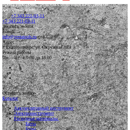
Бренд электроинструмента с отличным качеством по
доступной цене!
+7 343 221-03-11
+7 343 221-03-11
Заказать звонок
E-mail
info@vertatools.ru
Адрес
г. Екатеринбург, ул. Окружная 88Э
Режим работы
Пн. – Пт.: с 9:00 до 18:00
Оставить заявку
Каталог
Аккумуляторный инструмент
Электроинструмент
Расходные материалы
Биты
Буры