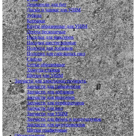
Держатели для бит
Диски и чашки для УШМ
Зубила
Коронки
Круги абразивные для УШМ
Ленты бесконечые
Насадки для миксеров
Насадки шестигранные
Полотна для лобзиков
Полотна для сабельных пил
Сверла
Сетки абразивные
Хомуты-стяжки
Щетки для УШМ
Запчасти для электроинструмента
Запчасти для гайковертов
Запчасти для лобзиков
Запчасти для миксеров
Запчасти для перфораторов
Запчасти для пил
Запчасти для УШМ
Запчасти для фенов и воздуходувок
Запчасти для шуруповертов
Щетки графитовые
Оборудование