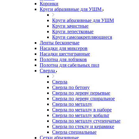
Коронки
Круги абразивные для УШМ
Круги абразивные для УШМ
Круги зачистные
Круги лепестковые
Круги самозакрепляющиеся
Ленты бесконечые
Насадки для миксеров
Насадки шестигранные
Полотна для лобзиков
Полотна для сабельных пил
Сверла
Сверла
Сверла по бетону
Сверла по дереву перьевые
Сверла по дереву спиральное
Сверла по металлу
Сверла по металлу в наборе
Сверла по металлу кобальт
Сверла по металлу ступенчатые
Сверла по стеклу и керамике
Сверла специальные
Сетки абразивные