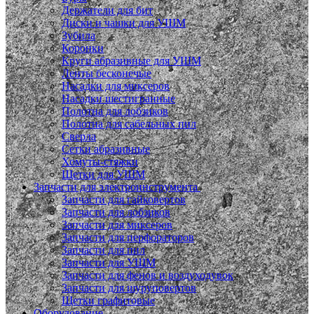
Держатели для бит
Диски и чашки для УШМ
Зубила
Коронки
Круги абразивные для УШМ
Ленты бесконечые
Насадки для миксеров
Насадки шестигранные
Полотна для лобзиков
Полотна для сабельных пил
Сверла
Сетки абразивные
Хомуты-стяжки
Щетки для УШМ
Запчасти для электроинструмента
Запчасти для гайковертов
Запчасти для лобзиков
Запчасти для миксеров
Запчасти для перфораторов
Запчасти для пил
Запчасти для УШМ
Запчасти для фенов и воздуходувок
Запчасти для шуруповертов
Щетки графитовые
Оборудование