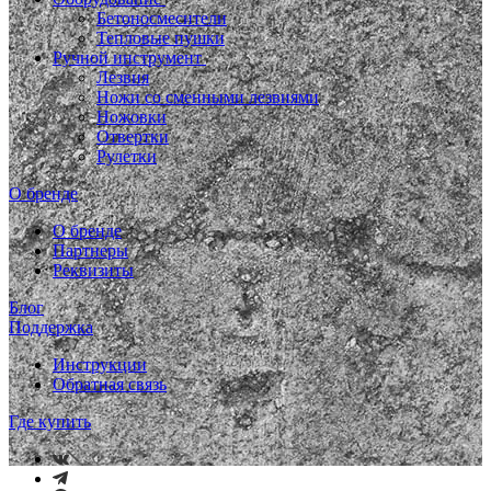
Бетоносмесители
Тепловые пушки
Ручной инструмент
Лезвия
Ножи со сменными лезвиями
Ножовки
Отвертки
Рулетки
О бренде
О бренде
Партнеры
Реквизиты
Блог
Поддержка
Инструкции
Обратная связь
Где купить