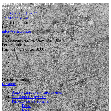
Бренд электроинструмента с отличным качеством по
доступной цене!
+7 343 221-03-11
+7 343 221-03-11
Заказать звонок
E-mail
info@vertatools.ru
Адрес
г. Екатеринбург, ул. Окружная 88Э
Режим работы
Пн. – Пт.: с 9:00 до 18:00
Оставить заявку
Каталог
Аккумуляторный инструмент
Электроинструмент
Расходные материалы
Биты
Буры