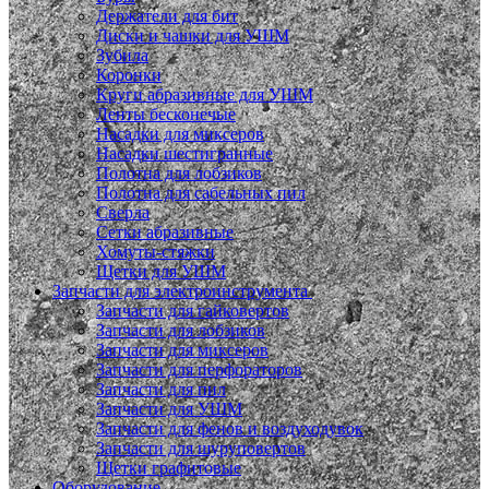
Держатели для бит
Диски и чашки для УШМ
Зубила
Коронки
Круги абразивные для УШМ
Ленты бесконечые
Насадки для миксеров
Насадки шестигранные
Полотна для лобзиков
Полотна для сабельных пил
Сверла
Сетки абразивные
Хомуты-стяжки
Щетки для УШМ
Запчасти для электроинструмента
Запчасти для гайковертов
Запчасти для лобзиков
Запчасти для миксеров
Запчасти для перфораторов
Запчасти для пил
Запчасти для УШМ
Запчасти для фенов и воздуходувок
Запчасти для шуруповертов
Щетки графитовые
Оборудование