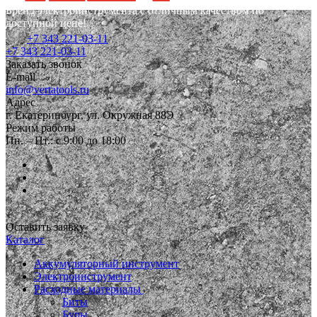
Бренд электроинструмента с отличным качеством по
доступной цене!
+7 343 221-03-11
+7 343 221-03-11
Заказать звонок
E-mail
info@vertatools.ru
Адрес
г. Екатеринбург, ул. Окружная 88Э
Режим работы
Пн. – Пт.: с 9:00 до 18:00
Оставить заявку
Каталог
Аккумуляторный инструмент
Электроинструмент
Расходные материалы
Биты
Буры