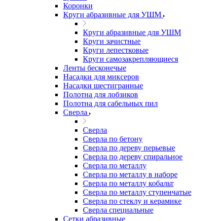
Коронки
Круги абразивные для УШМ
Круги абразивные для УШМ
Круги зачистные
Круги лепестковые
Круги самозакрепляющиеся
Ленты бесконечые
Насадки для миксеров
Насадки шестигранные
Полотна для лобзиков
Полотна для сабельных пил
Сверла
Сверла
Сверла по бетону
Сверла по дереву перьевые
Сверла по дереву спиральное
Сверла по металлу
Сверла по металлу в наборе
Сверла по металлу кобальт
Сверла по металлу ступенчатые
Сверла по стеклу и керамике
Сверла специальные
Сетки абразивные