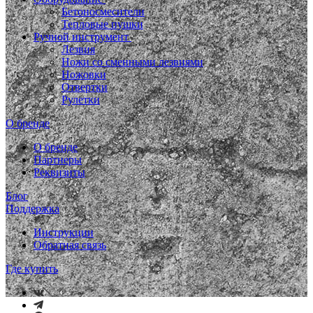
Бетоносмесители
Тепловые пушки
Ручной инструмент
Лезвия
Ножи со сменными лезвиями
Ножовки
Отвертки
Рулетки
О бренде
О бренде
Партнеры
Реквизиты
Блог
Поддержка
Инструкции
Обратная связь
Где купить