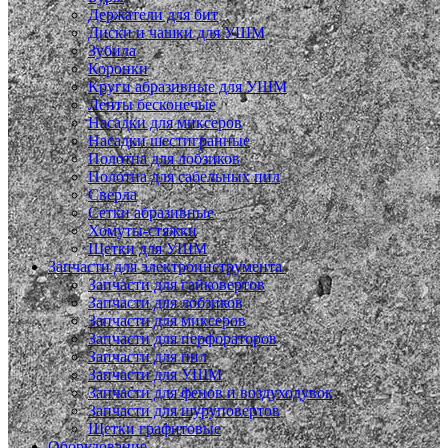
Держатели для бит
Диски и чашки для УШМ
Зубила
Коронки
Круги абразивные для УШМ
Ленты бесконечые
Насадки для миксеров
Насадки шестигранные
Полотна для лобзиков
Полотна для сабельных пил
Сверла
Сетки абразивные
Хомуты-стяжки
Щетки для УШМ
Запчасти для электроинструмента
Запчасти для гайковертов
Запчасти для лобзиков
Запчасти для миксеров
Запчасти для перфораторов
Запчасти для пил
Запчасти для УШМ
Запчасти для фенов и воздуходувок
Запчасти для шуруповертов
Щетки графитовые
Оборудование