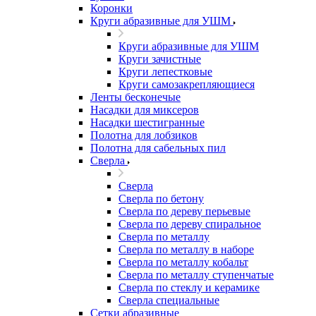
Коронки
Круги абразивные для УШМ
Круги абразивные для УШМ
Круги зачистные
Круги лепестковые
Круги самозакрепляющиеся
Ленты бесконечые
Насадки для миксеров
Насадки шестигранные
Полотна для лобзиков
Полотна для сабельных пил
Сверла
Сверла
Сверла по бетону
Сверла по дереву перьевые
Сверла по дереву спиральное
Сверла по металлу
Сверла по металлу в наборе
Сверла по металлу кобальт
Сверла по металлу ступенчатые
Сверла по стеклу и керамике
Сверла специальные
Сетки абразивные