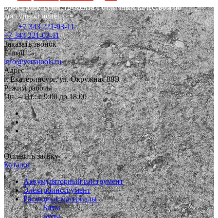
Бренд электроинструмента с отличным качеством по
доступной цене!
+7 343 221-03-11
+7 343 221-03-11
Заказать звонок
E-mail
info@vertatools.ru
Адрес
г. Екатеринбург, ул. Окружная 88Э
Режим работы
Пн. – Пт.: с 9:00 до 18:00
Оставить заявку
Каталог
Аккумуляторный инструмент
Электроинструмент
Расходные материалы
Биты
Буры