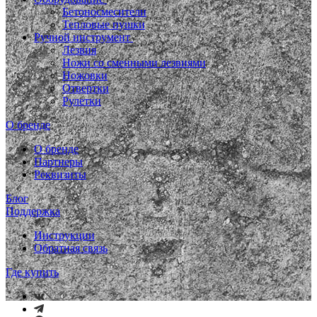
Бетоносмесители
Тепловые пушки
Ручной инструмент
Лезвия
Ножи со сменными лезвиями
Ножовки
Отвертки
Рулетки
О бренде
О бренде
Партнеры
Реквизиты
Блог
Поддержка
Инструкции
Обратная связь
Где купить