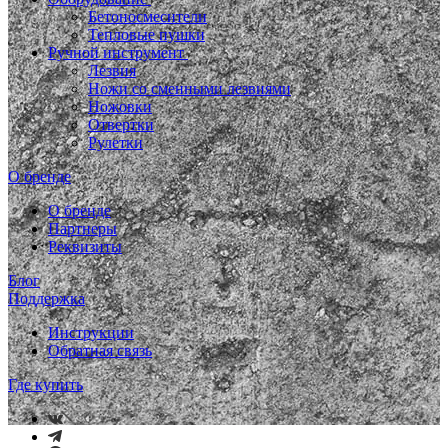
Бетоносмесители
Тепловые пушки
Ручной инструмент
Лезвия
Ножи со сменными лезвиями
Ножовки
Отвертки
Рулетки
О бренде
О бренде
Партнеры
Реквизиты
Блог
Поддержка
Инструкции
Обратная связь
Где купить