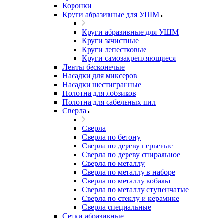
Коронки
Круги абразивные для УШМ
Круги абразивные для УШМ
Круги зачистные
Круги лепестковые
Круги самозакрепляющиеся
Ленты бесконечые
Насадки для миксеров
Насадки шестигранные
Полотна для лобзиков
Полотна для сабельных пил
Сверла
Сверла
Сверла по бетону
Сверла по дереву перьевые
Сверла по дереву спиральное
Сверла по металлу
Сверла по металлу в наборе
Сверла по металлу кобальт
Сверла по металлу ступенчатые
Сверла по стеклу и керамике
Сверла специальные
Сетки абразивные