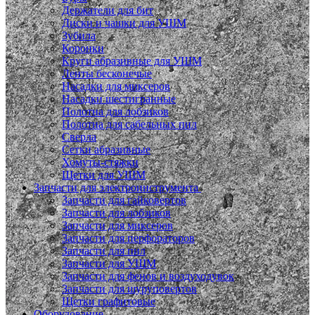
Держатели для бит
Диски и чашки для УШМ
Зубила
Коронки
Круги абразивные для УШМ
Ленты бесконечые
Насадки для миксеров
Насадки шестигранные
Полотна для лобзиков
Полотна для сабельных пил
Сверла
Сетки абразивные
Хомуты-стяжки
Щетки для УШМ
Запчасти для электроинструмента
Запчасти для гайковертов
Запчасти для лобзиков
Запчасти для миксеров
Запчасти для перфораторов
Запчасти для пил
Запчасти для УШМ
Запчасти для фенов и воздуходувок
Запчасти для шуруповертов
Щетки графитовые
Оборудование