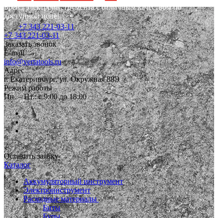
Бренд электроинструмента с отличным качеством по
доступной цене!
+7 343 221-03-11
+7 343 221-03-11
Заказать звонок
E-mail
info@vertatools.ru
Адрес
г. Екатеринбург, ул. Окружная 88Э
Режим работы
Пн. – Пт.: с 9:00 до 18:00
Оставить заявку
Каталог
Аккумуляторный инструмент
Электроинструмент
Расходные материалы
Биты
Буры