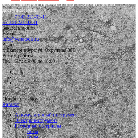
Бренд электроинструмента с отличным качеством по
доступной цене!
+7 343 221-03-11
+7 343 221-03-11
Заказать звонок
E-mail
info@vertatools.ru
Адрес
г. Екатеринбург, ул. Окружная 88Э
Режим работы
Пн. – Пт.: с 9:00 до 18:00
Оставить заявку
Каталог
Аккумуляторный инструмент
Электроинструмент
Расходные материалы
Биты
Буры