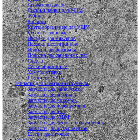
Держатели для бит
Диски и чашки для УШМ
Зубила
Коронки
Круги абразивные для УШМ
Ленты бесконечые
Насадки для миксеров
Насадки шестигранные
Полотна для лобзиков
Полотна для сабельных пил
Сверла
Сетки абразивные
Хомуты-стяжки
Щетки для УШМ
Запчасти для электроинструмента
Запчасти для гайковертов
Запчасти для лобзиков
Запчасти для миксеров
Запчасти для перфораторов
Запчасти для пил
Запчасти для УШМ
Запчасти для фенов и воздуходувок
Запчасти для шуруповертов
Щетки графитовые
Оборудование