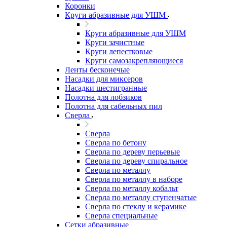
Коронки
Круги абразивные для УШМ
Круги абразивные для УШМ
Круги зачистные
Круги лепестковые
Круги самозакрепляющиеся
Ленты бесконечые
Насадки для миксеров
Насадки шестигранные
Полотна для лобзиков
Полотна для сабельных пил
Сверла
Сверла
Сверла по бетону
Сверла по дереву перьевые
Сверла по дереву спиральное
Сверла по металлу
Сверла по металлу в наборе
Сверла по металлу кобальт
Сверла по металлу ступенчатые
Сверла по стеклу и керамике
Сверла специальные
Сетки абразивные