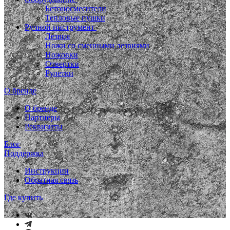
Бетоносмесители
Тепловые пушки
Ручной инструмент
Лезвия
Ножи со сменными лезвиями
Ножовки
Отвертки
Рулетки
О бренде
О бренде
Партнеры
Реквизиты
Блог
Поддержка
Инструкции
Обратная связь
Где купить