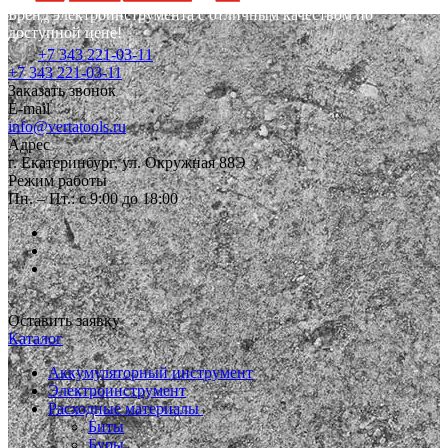
Бренд электроинструмента с отличным качеством по
доступной цене!
+7 343 221-03-11
+7 343 221-03-11
Заказать звонок
E-mail
info@vertatools.ru
Адрес
г. Екатеринбург, ул. Окружная 88Э
Режим работы
Пн. – Пт.: с 9:00 до 18:00
Оставить заявку
Каталог
Аккумуляторный инструмент
Электроинструмент
Расходные материалы
Биты
Буры