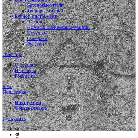
Бетоносмесители
Тепловые пушки
Ручной инструмент
Лезвия
Ножи со сменными лезвиями
Ножовки
Отвертки
Рулетки
О бренде
О бренде
Партнеры
Реквизиты
Блог
Поддержка
Инструкции
Обратная связь
Где купить