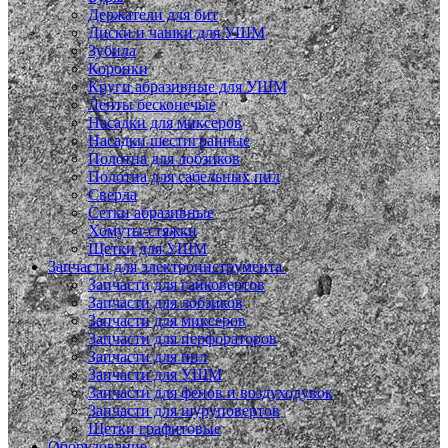
Держатели для бит
Диски и чашки для УШМ
Зубила
Коронки
Круги абразивные для УШМ
Ленты бесконечые
Насадки для миксеров
Насадки шестигранные
Полотна для лобзиков
Полотна для сабельных пил
Сверла
Сетки абразивные
Хомуты-стяжки
Щетки для УШМ
Запчасти для электроинструмента
Запчасти для гайковертов
Запчасти для лобзиков
Запчасти для миксеров
Запчасти для перфораторов
Запчасти для пил
Запчасти для УШМ
Запчасти для фенов и воздуходувок
Запчасти для шуруповертов
Щетки графитовые
Оборудование