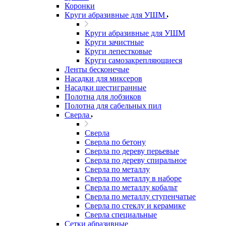
Коронки
Круги абразивные для УШМ
Круги абразивные для УШМ
Круги зачистные
Круги лепестковые
Круги самозакрепляющиеся
Ленты бесконечые
Насадки для миксеров
Насадки шестигранные
Полотна для лобзиков
Полотна для сабельных пил
Сверла
Сверла
Сверла по бетону
Сверла по дереву перьевые
Сверла по дереву спиральное
Сверла по металлу
Сверла по металлу в наборе
Сверла по металлу кобальт
Сверла по металлу ступенчатые
Сверла по стеклу и керамике
Сверла специальные
Сетки абразивные