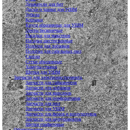
Держатели для бит
Диски и чашки для УШМ
Зубила
Коронки
Круги абразивные для УШМ
Ленты бесконечые
Насадки для миксеров
Насадки шестигранные
Полотна для лобзиков
Полотна для сабельных пил
Сверла
Сетки абразивные
Хомуты-стяжки
Щетки для УШМ
Запчасти для электроинструмента
Запчасти для гайковертов
Запчасти для лобзиков
Запчасти для миксеров
Запчасти для перфораторов
Запчасти для пил
Запчасти для УШМ
Запчасти для фенов и воздуходувок
Запчасти для шуруповертов
Щетки графитовые
Оборудование