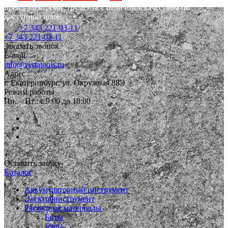
Бренд электроинструмента с отличным качеством по
доступной цене!
+7 343 221-03-11
+7 343 221-03-11
Заказать звонок
E-mail
info@vertatools.ru
Адрес
г. Екатеринбург, ул. Окружная 88Э
Режим работы
Пн. – Пт.: с 9:00 до 18:00
Оставить заявку
Каталог
Аккумуляторный инструмент
Электроинструмент
Расходные материалы
Биты
Буры