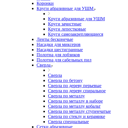
Коронки
Круги абразивные для УШМ
Круги абразивные для УШМ
Круги зачистные
Круги лепестковые
Круги самозакрепляющиеся
Ленты бесконечые
Насадки для миксеров
Насадки шестигранные
Полотна для лобзиков
Полотна для сабельных пил
Сверла
Сверла
Сверла по бетону
Сверла по дереву перьевые
Сверла по дереву спиральное
Сверла по металлу
Сверла по металлу в наборе
Сверла по металлу кобальт
Сверла по металлу ступенчатые
Сверла по стеклу и керамике
Сверла специальные
Сетки абразивные