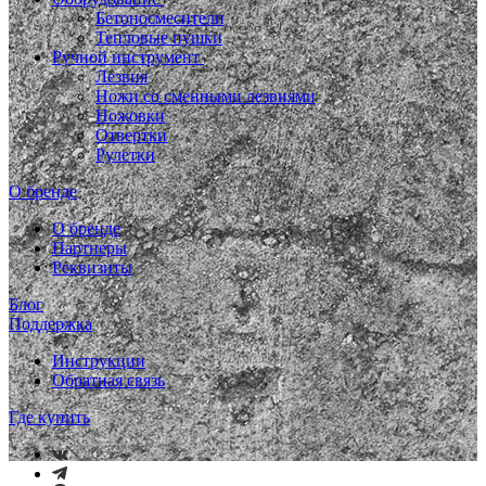
Бетоносмесители
Тепловые пушки
Ручной инструмент
Лезвия
Ножи со сменными лезвиями
Ножовки
Отвертки
Рулетки
О бренде
О бренде
Партнеры
Реквизиты
Блог
Поддержка
Инструкции
Обратная связь
Где купить