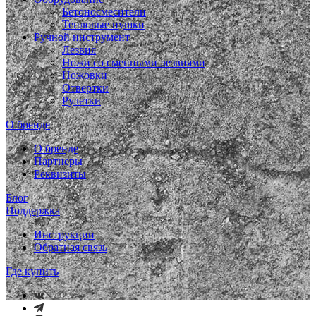
Бетоносмесители
Тепловые пушки
Ручной инструмент
Лезвия
Ножи со сменными лезвиями
Ножовки
Отвертки
Рулетки
О бренде
О бренде
Партнеры
Реквизиты
Блог
Поддержка
Инструкции
Обратная связь
Где купить