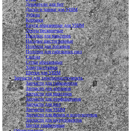
Держатели для бит
Диски и чашки для УШМ
Зубила
Коронки
Круги абразивные для УШМ
Ленты бесконечые
Насадки для миксеров
Насадки шестигранные
Полотна для лобзиков
Полотна для сабельных пил
Сверла
Сетки абразивные
Хомуты-стяжки
Щетки для УШМ
Запчасти для электроинструмента
Запчасти для гайковертов
Запчасти для лобзиков
Запчасти для миксеров
Запчасти для перфораторов
Запчасти для пил
Запчасти для УШМ
Запчасти для фенов и воздуходувок
Запчасти для шуруповертов
Щетки графитовые
Оборудование