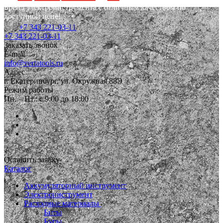
Бренд электроинструмента с отличным качеством по
доступной цене!
+7 343 221-03-11
+7 343 221-03-11
Заказать звонок
E-mail
info@vertatools.ru
Адрес
г. Екатеринбург, ул. Окружная 88Э
Режим работы
Пн. – Пт.: с 9:00 до 18:00
Оставить заявку
Каталог
Аккумуляторный инструмент
Электроинструмент
Расходные материалы
Биты
Буры