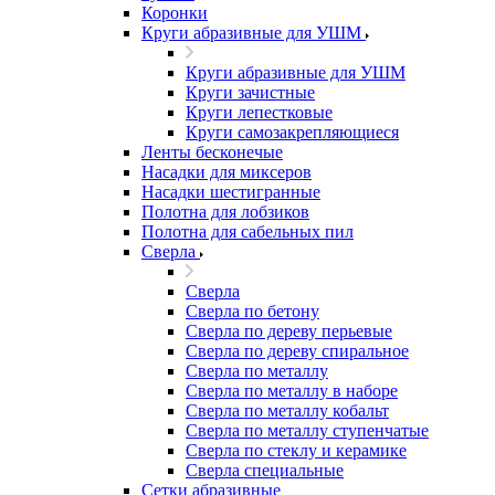
Коронки
Круги абразивные для УШМ
Круги абразивные для УШМ
Круги зачистные
Круги лепестковые
Круги самозакрепляющиеся
Ленты бесконечые
Насадки для миксеров
Насадки шестигранные
Полотна для лобзиков
Полотна для сабельных пил
Сверла
Сверла
Сверла по бетону
Сверла по дереву перьевые
Сверла по дереву спиральное
Сверла по металлу
Сверла по металлу в наборе
Сверла по металлу кобальт
Сверла по металлу ступенчатые
Сверла по стеклу и керамике
Сверла специальные
Сетки абразивные