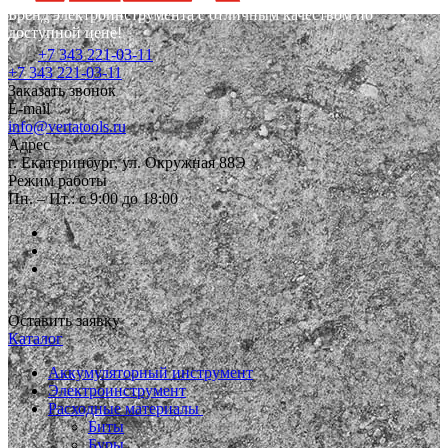
Бренд электроинструмента с отличным качеством по
доступной цене!
+7 343 221-03-11
+7 343 221-03-11
Заказать звонок
E-mail
info@vertatools.ru
Адрес
г. Екатеринбург, ул. Окружная 88Э
Режим работы
Пн. – Пт.: с 9:00 до 18:00
Оставить заявку
Каталог
Аккумуляторный инструмент
Электроинструмент
Расходные материалы
Биты
Буры