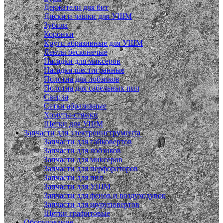
Держатели для бит
Диски и чашки для УШМ
Зубила
Коронки
Круги абразивные для УШМ
Ленты бесконечые
Насадки для миксеров
Насадки шестигранные
Полотна для лобзиков
Полотна для сабельных пил
Сверла
Сетки абразивные
Хомуты-стяжки
Щетки для УШМ
Запчасти для электроинструмента
Запчасти для гайковертов
Запчасти для лобзиков
Запчасти для миксеров
Запчасти для перфораторов
Запчасти для пил
Запчасти для УШМ
Запчасти для фенов и воздуходувок
Запчасти для шуруповертов
Щетки графитовые
Оборудование