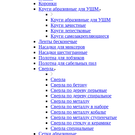
Коронки
Круги абразивные для УШМ
Круги абразивные для УШМ
Круги зачистные
Круги лепестковые
Круги самозакрепляющиеся
Ленты бесконечые
Насадки для миксеров
Насадки шестигранные
Полотна для лобзиков
Полотна для сабельных пил
Сверла
Сверла
Сверла по бетону
Сверла по дереву перьевые
Сверла по дереву спиральное
Сверла по металлу
Сверла по металлу в наборе
Сверла по металлу кобальт
Сверла по металлу ступенчатые
Сверла по стеклу и керамике
Сверла специальные
Сетки абразивные