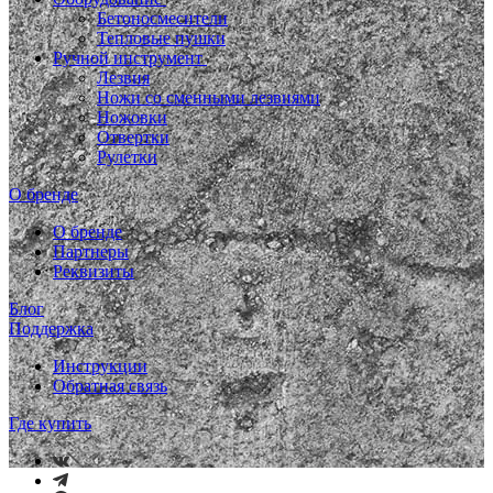
Бетоносмесители
Тепловые пушки
Ручной инструмент
Лезвия
Ножи со сменными лезвиями
Ножовки
Отвертки
Рулетки
О бренде
О бренде
Партнеры
Реквизиты
Блог
Поддержка
Инструкции
Обратная связь
Где купить