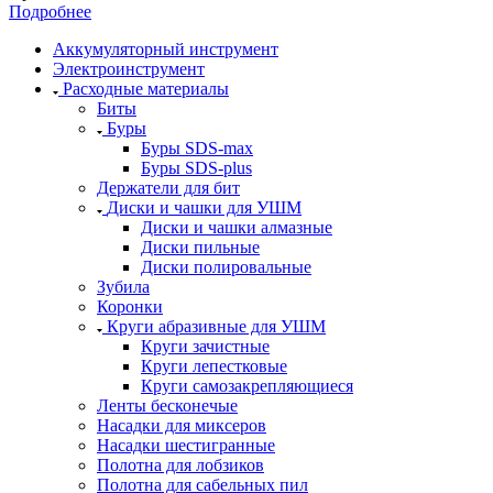
Подробнее
Аккумуляторный инструмент
Электроинструмент
Расходные материалы
Биты
Буры
Буры SDS-max
Буры SDS-plus
Держатели для бит
Диски и чашки для УШМ
Диски и чашки алмазные
Диски пильные
Диски полировальные
Зубила
Коронки
Круги абразивные для УШМ
Круги зачистные
Круги лепестковые
Круги самозакрепляющиеся
Ленты бесконечые
Насадки для миксеров
Насадки шестигранные
Полотна для лобзиков
Полотна для сабельных пил