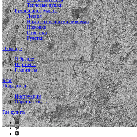
Тепловые пушки
Ручной инструмент
Лезвия
Ножи со сменными лезвиями
Ножовки
Отвертки
Рулетки
О бренде
О бренде
Партнеры
Реквизиты
Блог
Поддержка
Инструкции
Обратная связь
Где купить