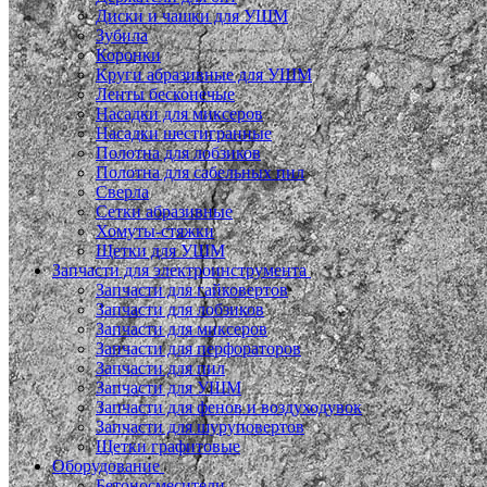
Диски и чашки для УШМ
Зубила
Коронки
Круги абразивные для УШМ
Ленты бесконечые
Насадки для миксеров
Насадки шестигранные
Полотна для лобзиков
Полотна для сабельных пил
Сверла
Сетки абразивные
Хомуты-стяжки
Щетки для УШМ
Запчасти для электроинструмента
Запчасти для гайковертов
Запчасти для лобзиков
Запчасти для миксеров
Запчасти для перфораторов
Запчасти для пил
Запчасти для УШМ
Запчасти для фенов и воздуходувок
Запчасти для шуруповертов
Щетки графитовые
Оборудование
Бетоносмесители