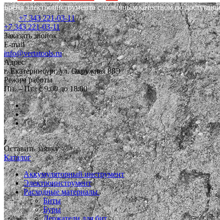
Бренд электроинструмента с отличным качеством по доступной
+7 343 221-03-11
+7 343 221-03-11
Заказать звонок
E-mail
info@vertatools.ru
Адрес
г. Екатеринбург, ул. Окружная 88Э
Режим работы
Пн. – Пт.: с 9:00 до 18:00
Оставить заявку
Каталог
Аккумуляторный инструмент
Электроинструмент
Расходные материалы
Биты
Буры
Держатели для бит