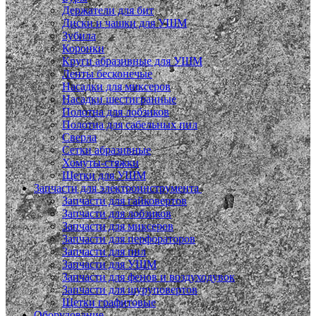
Держатели для бит
Диски и чашки для УШМ
Зубила
Коронки
Круги абразивные для УШМ
Ленты бесконечые
Насадки для миксеров
Насадки шестигранные
Полотна для лобзиков
Полотна для сабельных пил
Сверла
Сетки абразивные
Хомуты-стяжки
Щетки для УШМ
Запчасти для электроинструмента
Запчасти для гайковертов
Запчасти для лобзиков
Запчасти для миксеров
Запчасти для перфораторов
Запчасти для пил
Запчасти для УШМ
Запчасти для фенов и воздуходувок
Запчасти для шуруповертов
Щетки графитовые
Оборудование