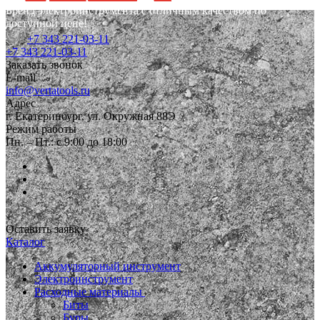
Бренд электроинструмента с отличным качеством по
доступной цене!
+7 343 221-03-11
+7 343 221-03-11
Заказать звонок
E-mail
info@vertatools.ru
Адрес
г. Екатеринбург, ул. Окружная 88Э
Режим работы
Пн. – Пт.: с 9:00 до 18:00
Оставить заявку
Каталог
Аккумуляторный инструмент
Электроинструмент
Расходные материалы
Биты
Буры