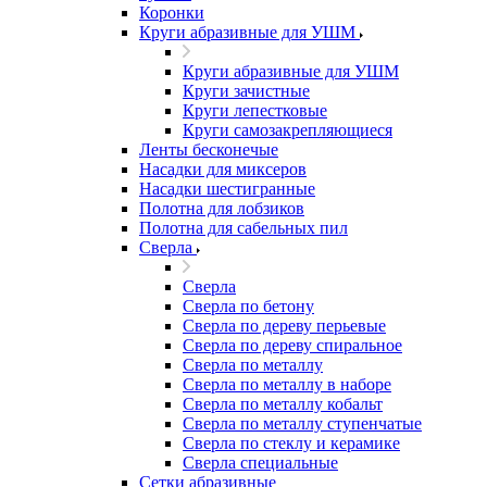
Коронки
Круги абразивные для УШМ
Круги абразивные для УШМ
Круги зачистные
Круги лепестковые
Круги самозакрепляющиеся
Ленты бесконечые
Насадки для миксеров
Насадки шестигранные
Полотна для лобзиков
Полотна для сабельных пил
Сверла
Сверла
Сверла по бетону
Сверла по дереву перьевые
Сверла по дереву спиральное
Сверла по металлу
Сверла по металлу в наборе
Сверла по металлу кобальт
Сверла по металлу ступенчатые
Сверла по стеклу и керамике
Сверла специальные
Сетки абразивные