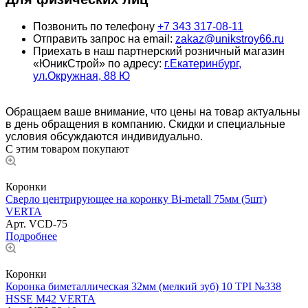
Позвонить по телефону
+7 343 317-08-11
Отправить запрос на email:
zakaz@unikstroy66.ru
Приехать в наш партнерский розничный магазин
«ЮникСтрой» по адресу:
г.Екатеринбург,
ул.Окружная, 88 Ю
Обращаем ваше внимание, что цены на товар актуальны
в день обращения в компанию. Скидки и специальные
условия обсуждаются индивидуально.
С этим товаром покупают
Коронки
Сверло центрирующее на коронку Bi-metall 75мм (5шт)
VERTA
Арт.
VCD-75
Подробнее
Коронки
Коронка биметаллическая 32мм (мелкий зуб) 10 TPI №338
HSSE М42 VERTA