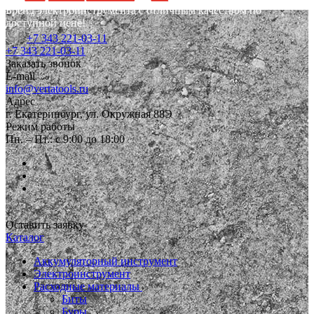
Бренд электроинструмента с отличным качеством по
доступной цене!
+7 343 221-03-11
+7 343 221-03-11
Заказать звонок
E-mail
info@vertatools.ru
Адрес
г. Екатеринбург, ул. Окружная 88Э
Режим работы
Пн. – Пт.: с 9:00 до 18:00
Оставить заявку
Каталог
Аккумуляторный инструмент
Электроинструмент
Расходные материалы
Биты
Буры