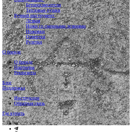
Бетоносмесители
Тепловые пушки
Ручной инструмент
Лезвия
Ножи со сменными лезвиями
Ножовки
Отвертки
Рулетки
О бренде
О бренде
Партнеры
Реквизиты
Блог
Поддержка
Инструкции
Обратная связь
Где купить