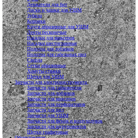
Держатели для бит
Диски и чашки для УШМ
Зубила
Коронки
Круги абразивные для УШМ
Ленты бесконечые
Насадки для миксеров
Насадки шестигранные
Полотна для лобзиков
Полотна для сабельных пил
Сверла
Сетки абразивные
Хомуты-стяжки
Щетки для УШМ
Запчасти для электроинструмента
Запчасти для гайковертов
Запчасти для лобзиков
Запчасти для миксеров
Запчасти для перфораторов
Запчасти для пил
Запчасти для УШМ
Запчасти для фенов и воздуходувок
Запчасти для шуруповертов
Щетки графитовые
Оборудование