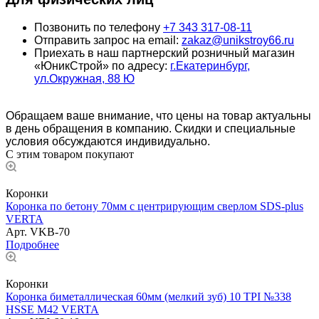
Позвонить по телефону
+7 343 317-08-11
Отправить запрос на email:
zakaz@unikstroy66.ru
Приехать в наш партнерский розничный магазин
«ЮникСтрой» по адресу:
г.Екатеринбург,
ул.Окружная, 88 Ю
Обращаем ваше внимание, что цены на товар актуальны
в день обращения в компанию. Скидки и специальные
условия обсуждаются индивидуально.
С этим товаром покупают
Коронки
Коронка по бетону 70мм с центрирующим сверлом SDS-рlus
VERTA
Арт.
VKB-70
Подробнее
Коронки
Коронка биметаллическая 60мм (мелкий зуб) 10 TPI №338
HSSE М42 VERTA