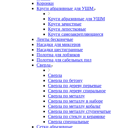
Коронки
Круги абразивные для УШМ
Круги абразивные для УШМ
Круги зачистные
Круги лепестковые
Круги самозакрепляющиеся
Ленты бесконечые
Насадки для миксеров
Насадки шестигранные
Полотна для лобзиков
Полотна для сабельных пил
Сверла
Сверла
Сверла по бетону
Сверла по дереву перьевые
Сверла по дереву спиральное
Сверла по металлу
Сверла по металлу в наборе
Сверла по металлу кобальт
Сверла по металлу ступенчатые
Сверла по стеклу и керамике
Сверла специальные
Сетки абразивные