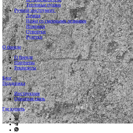
Тепловые пушки
Ручной инструмент
Лезвия
Ножи со сменными лезвиями
Ножовки
Отвертки
Рулетки
О бренде
О бренде
Партнеры
Реквизиты
Блог
Поддержка
Инструкции
Обратная связь
Где купить