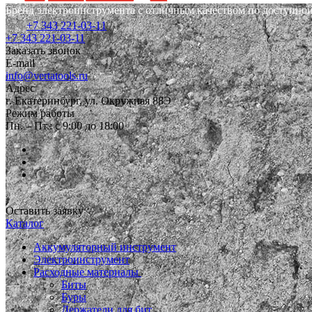
Бренд электроинструмента с отличным качеством по доступной
+7 343 221-03-11
+7 343 221-03-11
Заказать звонок
E-mail
info@vertatools.ru
Адрес
г. Екатеринбург, ул. Окружная 88Э
Режим работы
Пн. – Пт.: с 9:00 до 18:00
Оставить заявку
Каталог
Аккумуляторный инструмент
Электроинструмент
Расходные материалы
Биты
Буры
Держатели для бит