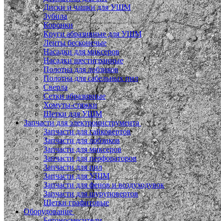
Диски и чашки для УШМ
Зубила
Коронки
Круги абразивные для УШМ
Ленты бесконечые
Насадки для миксеров
Насадки шестигранные
Полотна для лобзиков
Полотна для сабельных пил
Сверла
Сетки абразивные
Хомуты-стяжки
Щетки для УШМ
Запчасти для электроинструмента
Запчасти для гайковертов
Запчасти для лобзиков
Запчасти для миксеров
Запчасти для перфораторов
Запчасти для пил
Запчасти для УШМ
Запчасти для фенов и воздуходувок
Запчасти для шуруповертов
Щетки графитовые
Оборудование
Бетоносмесители