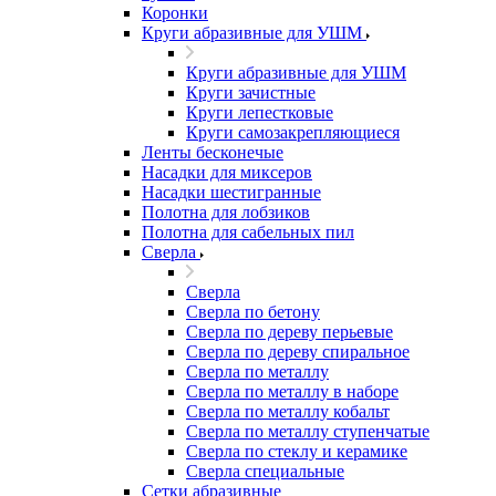
Коронки
Круги абразивные для УШМ
Круги абразивные для УШМ
Круги зачистные
Круги лепестковые
Круги самозакрепляющиеся
Ленты бесконечые
Насадки для миксеров
Насадки шестигранные
Полотна для лобзиков
Полотна для сабельных пил
Сверла
Сверла
Сверла по бетону
Сверла по дереву перьевые
Сверла по дереву спиральное
Сверла по металлу
Сверла по металлу в наборе
Сверла по металлу кобальт
Сверла по металлу ступенчатые
Сверла по стеклу и керамике
Сверла специальные
Сетки абразивные