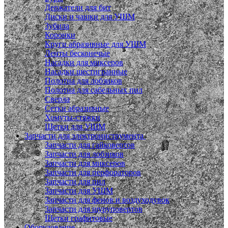
Держатели для бит
Диски и чашки для УШМ
Зубила
Коронки
Круги абразивные для УШМ
Ленты бесконечые
Насадки для миксеров
Насадки шестигранные
Полотна для лобзиков
Полотна для сабельных пил
Сверла
Сетки абразивные
Хомуты-стяжки
Щетки для УШМ
Запчасти для электроинструмента
Запчасти для гайковертов
Запчасти для лобзиков
Запчасти для миксеров
Запчасти для перфораторов
Запчасти для пил
Запчасти для УШМ
Запчасти для фенов и воздуходувок
Запчасти для шуруповертов
Щетки графитовые
Оборудование