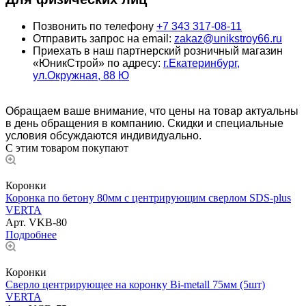
Позвонить по телефону
+7 343 317-08-11
Отправить запрос на email:
zakaz@unikstroy66.ru
Приехать в наш партнерский розничный магазин
«ЮникСтрой» по адресу:
г.Екатеринбург,
ул.Окружная, 88 Ю
Обращаем ваше внимание, что цены на товар актуальны
в день обращения в компанию. Скидки и специальные
условия обсуждаются индивидуально.
С этим товаром покупают
Коронки
Коронка по бетону 80мм с центрирующим сверлом SDS-рlus
VERTA
Арт.
VKB-80
Подробнее
Коронки
Сверло центрирующее на коронку Bi-metall 75мм (5шт)
VERTA