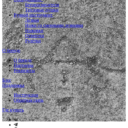
Бетоносмесители
Тепловые пушки
Ручной инструмент
Лезвия
Ножи со сменными лезвиями
Ножовки
Отвертки
Рулетки
О бренде
О бренде
Партнеры
Реквизиты
Блог
Поддержка
Инструкции
Обратная связь
Где купить