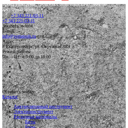
Бренд электроинструмента с отличным качеством по
доступной цене!
+7 343 221-03-11
+7 343 221-03-11
Заказать звонок
E-mail
info@vertatools.ru
Адрес
г. Екатеринбург, ул. Окружная 88Э
Режим работы
Пн. – Пт.: с 9:00 до 18:00
Оставить заявку
Каталог
Аккумуляторный инструмент
Электроинструмент
Расходные материалы
Биты
Буры