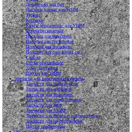
Держатели для бит
Диски и чашки для УШМ
Зубила
Коронки
Круги абразивные для УШМ
Ленты бесконечые
Насадки для миксеров
Насадки шестигранные
Полотна для лобзиков
Полотна для сабельных пил
Сверла
Сетки абразивные
Хомуты-стяжки
Щетки для УШМ
Запчасти для электроинструмента
Запчасти для гайковертов
Запчасти для лобзиков
Запчасти для миксеров
Запчасти для перфораторов
Запчасти для пил
Запчасти для УШМ
Запчасти для фенов и воздуходувок
Запчасти для шуруповертов
Щетки графитовые
Оборудование