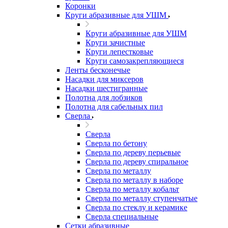
Коронки
Круги абразивные для УШМ
Круги абразивные для УШМ
Круги зачистные
Круги лепестковые
Круги самозакрепляющиеся
Ленты бесконечые
Насадки для миксеров
Насадки шестигранные
Полотна для лобзиков
Полотна для сабельных пил
Сверла
Сверла
Сверла по бетону
Сверла по дереву перьевые
Сверла по дереву спиральное
Сверла по металлу
Сверла по металлу в наборе
Сверла по металлу кобальт
Сверла по металлу ступенчатые
Сверла по стеклу и керамике
Сверла специальные
Сетки абразивные