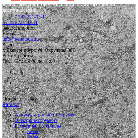
Бренд электроинструмента с отличным качеством по
доступной цене!
+7 343 221-03-11
+7 343 221-03-11
Заказать звонок
E-mail
info@vertatools.ru
Адрес
г. Екатеринбург, ул. Окружная 88Э
Режим работы
Пн. – Пт.: с 9:00 до 18:00
Оставить заявку
Каталог
Аккумуляторный инструмент
Электроинструмент
Расходные материалы
Биты
Буры