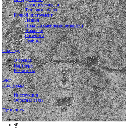
Бетоносмесители
Тепловые пушки
Ручной инструмент
Лезвия
Ножи со сменными лезвиями
Ножовки
Отвертки
Рулетки
О бренде
О бренде
Партнеры
Реквизиты
Блог
Поддержка
Инструкции
Обратная связь
Где купить