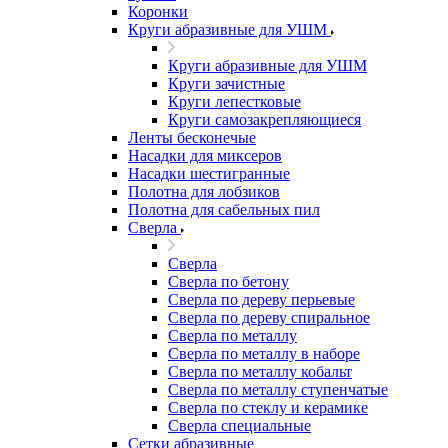
Коронки
Круги абразивные для УШМ
Круги абразивные для УШМ
Круги зачистные
Круги лепестковые
Круги самозакрепляющиеся
Ленты бесконечые
Насадки для миксеров
Насадки шестигранные
Полотна для лобзиков
Полотна для сабельных пил
Сверла
Сверла
Сверла по бетону
Сверла по дереву перьевые
Сверла по дереву спиральное
Сверла по металлу
Сверла по металлу в наборе
Сверла по металлу кобальт
Сверла по металлу ступенчатые
Сверла по стеклу и керамике
Сверла специальные
Сетки абразивные