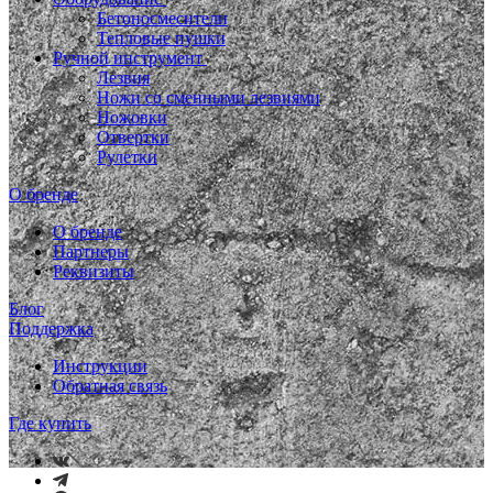
Бетоносмесители
Тепловые пушки
Ручной инструмент
Лезвия
Ножи со сменными лезвиями
Ножовки
Отвертки
Рулетки
О бренде
О бренде
Партнеры
Реквизиты
Блог
Поддержка
Инструкции
Обратная связь
Где купить