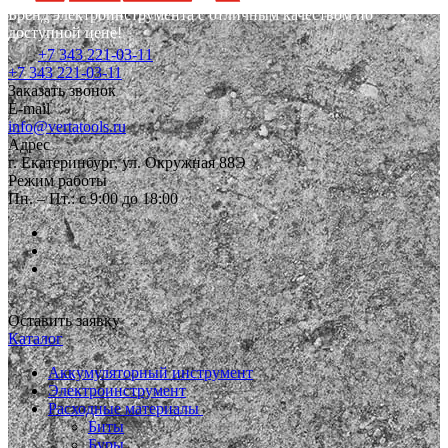
Бренд электроинструмента с отличным качеством по
доступной цене!
+7 343 221-03-11
+7 343 221-03-11
Заказать звонок
E-mail
info@vertatools.ru
Адрес
г. Екатеринбург, ул. Окружная 88Э
Режим работы
Пн. – Пт.: с 9:00 до 18:00
Оставить заявку
Каталог
Аккумуляторный инструмент
Электроинструмент
Расходные материалы
Биты
Буры