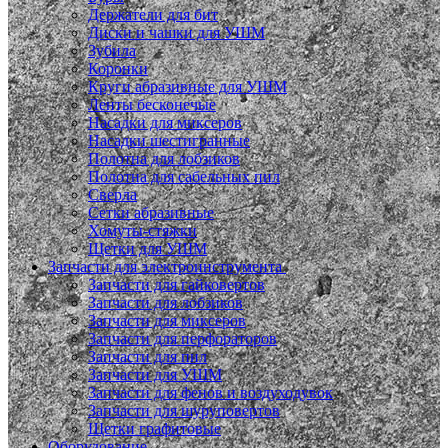
Держатели для бит
Диски и чашки для УШМ
Зубила
Коронки
Круги абразивные для УШМ
Ленты бесконечые
Насадки для миксеров
Насадки шестигранные
Полотна для лобзиков
Полотна для сабельных пил
Сверла
Сетки абразивные
Хомуты-стяжки
Щетки для УШМ
Запчасти для электроинструмента
Запчасти для гайковертов
Запчасти для лобзиков
Запчасти для миксеров
Запчасти для перфораторов
Запчасти для пил
Запчасти для УШМ
Запчасти для фенов и воздуходувок
Запчасти для шуруповертов
Щетки графитовые
Оборудование