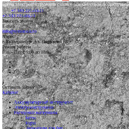
Бренд электроинструмента с отличным качеством по доступной
+7 343 221-03-11
+7 343 221-03-11
Заказать звонок
E-mail
info@vertatools.ru
Адрес
г. Екатеринбург, ул. Окружная 88Э
Режим работы
Пн. – Пт.: с 9:00 до 18:00
Оставить заявку
Каталог
Аккумуляторный инструмент
Электроинструмент
Расходные материалы
Биты
Буры
Держатели для бит