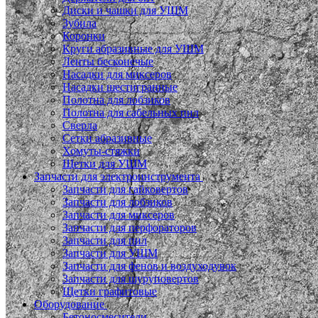
Диски и чашки для УШМ
Зубила
Коронки
Круги абразивные для УШМ
Ленты бесконечые
Насадки для миксеров
Насадки шестигранные
Полотна для лобзиков
Полотна для сабельных пил
Сверла
Сетки абразивные
Хомуты-стяжки
Щетки для УШМ
Запчасти для электроинструмента
Запчасти для гайковертов
Запчасти для лобзиков
Запчасти для миксеров
Запчасти для перфораторов
Запчасти для пил
Запчасти для УШМ
Запчасти для фенов и воздуходувок
Запчасти для шуруповертов
Щетки графитовые
Оборудование
Бетоносмесители