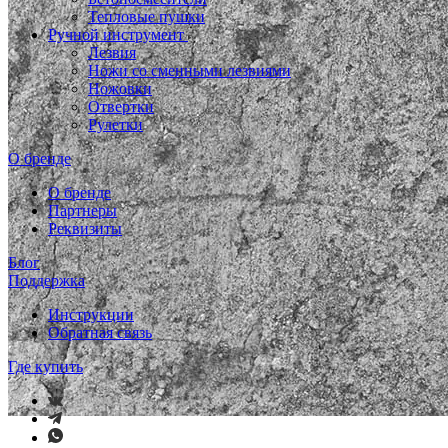
Тепловые пушки
Ручной инструмент
Лезвия
Ножи со сменными лезвиями
Ножовки
Отвертки
Рулетки
О бренде
О бренде
Партнеры
Реквизиты
Блог
Поддержка
Инструкции
Обратная связь
Где купить