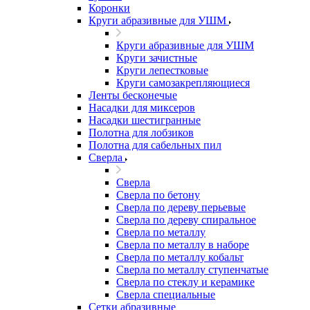
Коронки
Круги абразивные для УШМ
Круги абразивные для УШМ
Круги зачистные
Круги лепестковые
Круги самозакрепляющиеся
Ленты бесконечые
Насадки для миксеров
Насадки шестигранные
Полотна для лобзиков
Полотна для сабельных пил
Сверла
Сверла
Сверла по бетону
Сверла по дереву перьевые
Сверла по дереву спиральное
Сверла по металлу
Сверла по металлу в наборе
Сверла по металлу кобальт
Сверла по металлу ступенчатые
Сверла по стеклу и керамике
Сверла специальные
Сетки абразивные