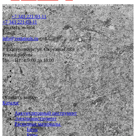
Бренд электроинструмента с отличным качеством по
доступной цене!
+7 343 221-03-11
+7 343 221-03-11
Заказать звонок
E-mail
info@vertatools.ru
Адрес
г. Екатеринбург, ул. Окружная 88Э
Режим работы
Пн. – Пт.: с 9:00 до 18:00
Оставить заявку
Каталог
Аккумуляторный инструмент
Электроинструмент
Расходные материалы
Биты
Буры