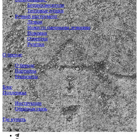
Бетоносмесители
Тепловые пушки
Ручной инструмент
Лезвия
Ножи со сменными лезвиями
Ножовки
Отвертки
Рулетки
О бренде
О бренде
Партнеры
Реквизиты
Блог
Поддержка
Инструкции
Обратная связь
Где купить