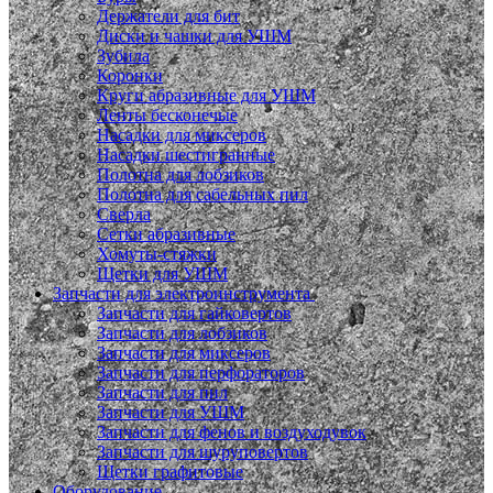
Держатели для бит
Диски и чашки для УШМ
Зубила
Коронки
Круги абразивные для УШМ
Ленты бесконечые
Насадки для миксеров
Насадки шестигранные
Полотна для лобзиков
Полотна для сабельных пил
Сверла
Сетки абразивные
Хомуты-стяжки
Щетки для УШМ
Запчасти для электроинструмента
Запчасти для гайковертов
Запчасти для лобзиков
Запчасти для миксеров
Запчасти для перфораторов
Запчасти для пил
Запчасти для УШМ
Запчасти для фенов и воздуходувок
Запчасти для шуруповертов
Щетки графитовые
Оборудование