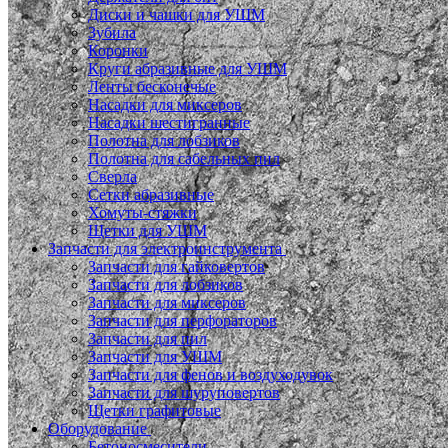
Диски и чашки для УШМ
Зубила
Коронки
Круги абразивные для УШМ
Ленты бесконечые
Насадки для миксеров
Насадки шестигранные
Полотна для лобзиков
Полотна для сабельных пил
Сверла
Сетки абразивные
Хомуты-стяжки
Щетки для УШМ
Запчасти для электроинструмента
Запчасти для гайковертов
Запчасти для лобзиков
Запчасти для миксеров
Запчасти для перфораторов
Запчасти для пил
Запчасти для УШМ
Запчасти для фенов и воздуходувок
Запчасти для шуруповертов
Щетки графитовые
Оборудование
Бетоносмесители