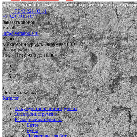
Бренд электроинструмента с отличным качеством по доступной
+7 343 221-03-11
+7 343 221-03-11
Заказать звонок
E-mail
info@vertatools.ru
Адрес
г. Екатеринбург, ул. Окружная 88Э
Режим работы
Пн. – Пт.: с 9:00 до 18:00
Оставить заявку
Каталог
Аккумуляторный инструмент
Электроинструмент
Расходные материалы
Биты
Буры
Держатели для бит