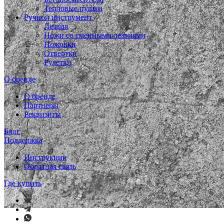
Тепловые пушки
Ручной инструмент
Лезвия
Ножи со сменными лезвиями
Ножовки
Отвертки
Рулетки
О бренде
О бренде
Партнеры
Реквизиты
Блог
Поддержка
Инструкции
Обратная связь
Где купить