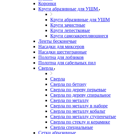
Коронки
Круги абразивные для УШМ
Круги абразивные для УШМ
Круги зачистные
Круги лепестковые
Круги самозакрепляющиеся
Ленты бесконечые
Насадки для миксеров
Насадки шестигранные
Полотна для лобзиков
Полотна для сабельных пил
Сверла
Сверла
Сверла по бетону
Сверла по дереву перьевые
Сверла по дереву спиральное
Сверла по металлу
Сверла по металлу в наборе
Сверла по металлу кобальт
Сверла по металлу ступенчатые
Сверла по стеклу и керамике
Сверла специальные
Сетки абразивные