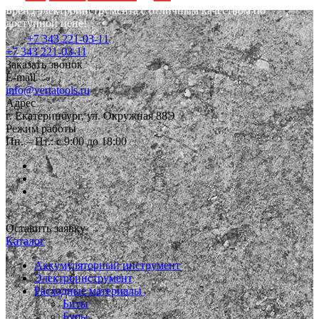
Бренд электроинструмента с отличным качеством по
доступной цене!
+7 343 221-03-11
+7 343 221-03-11
Заказать звонок
E-mail
info@vertatools.ru
Адрес
г. Екатеринбург, ул. Окружная 88Э
Режим работы
Пн. – Пт.: с 9:00 до 18:00
Оставить заявку
Каталог
Аккумуляторный инструмент
Электроинструмент
Расходные материалы
Биты
Буры