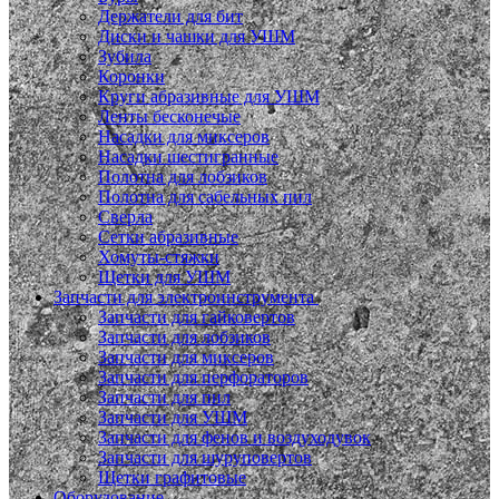
Держатели для бит
Диски и чашки для УШМ
Зубила
Коронки
Круги абразивные для УШМ
Ленты бесконечые
Насадки для миксеров
Насадки шестигранные
Полотна для лобзиков
Полотна для сабельных пил
Сверла
Сетки абразивные
Хомуты-стяжки
Щетки для УШМ
Запчасти для электроинструмента
Запчасти для гайковертов
Запчасти для лобзиков
Запчасти для миксеров
Запчасти для перфораторов
Запчасти для пил
Запчасти для УШМ
Запчасти для фенов и воздуходувок
Запчасти для шуруповертов
Щетки графитовые
Оборудование