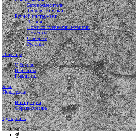
Бетоносмесители
Тепловые пушки
Ручной инструмент
Лезвия
Ножи со сменными лезвиями
Ножовки
Отвертки
Рулетки
О бренде
О бренде
Партнеры
Реквизиты
Блог
Поддержка
Инструкции
Обратная связь
Где купить