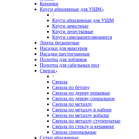
Коронки
Круги абразивные для УШМ
Круги абразивные для УШМ
Круги зачистные
Круги лепестковые
Круги самозакрепляющиеся
Ленты бесконечые
Насадки для миксеров
Насадки шестигранные
Полотна для лобзиков
Полотна для сабельных пил
Сверла
Сверла
Сверла по бетону
Сверла по дереву перьевые
Сверла по дереву спиральное
Сверла по металлу
Сверла по металлу в наборе
Сверла по металлу кобальт
Сверла по металлу ступенчатые
Сверла по стеклу и керамике
Сверла специальные
Сетки абразивные