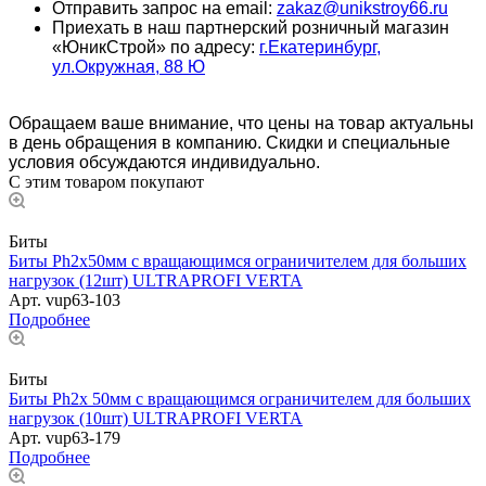
Отправить запрос на email:
zakaz@unikstroy66.ru
Приехать в наш партнерский розничный магазин
«ЮникСтрой» по адресу:
г.Екатеринбург,
ул.Окружная, 88 Ю
Обращаем ваше внимание, что цены на товар актуальны
в день обращения в компанию. Скидки и специальные
условия обсуждаются индивидуально.
С этим товаром покупают
Биты
Биты Ph2х50мм с вращающимся ограничителем для больших
нагрузок (12шт) ULTRAPROFI VERTA
Арт.
vup63-103
Подробнее
Биты
Биты Ph2х 50мм с вращающимся ограничителем для больших
нагрузок (10шт) ULTRAPROFI VERTA
Арт.
vup63-179
Подробнее