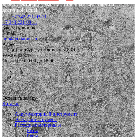
Бренд электроинструмента с отличным качеством по
доступной цене!
+7 343 221-03-11
+7 343 221-03-11
Заказать звонок
E-mail
info@vertatools.ru
Адрес
г. Екатеринбург, ул. Окружная 88Э
Режим работы
Пн. – Пт.: с 9:00 до 18:00
Оставить заявку
Каталог
Аккумуляторный инструмент
Электроинструмент
Расходные материалы
Биты
Буры