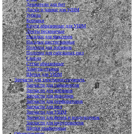
Держатели для бит
Диски и чашки для УШМ
Зубила
Коронки
Круги абразивные для УШМ
Ленты бесконечые
Насадки для миксеров
Насадки шестигранные
Полотна для лобзиков
Полотна для сабельных пил
Сверла
Сетки абразивные
Хомуты-стяжки
Щетки для УШМ
Запчасти для электроинструмента
Запчасти для гайковертов
Запчасти для лобзиков
Запчасти для миксеров
Запчасти для перфораторов
Запчасти для пил
Запчасти для УШМ
Запчасти для фенов и воздуходувок
Запчасти для шуруповертов
Щетки графитовые
Оборудование