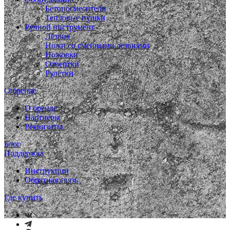
Бетоносмесители
Тепловые пушки
Ручной инструмент
Лезвия
Ножи со сменными лезвиями
Ножовки
Отвертки
Рулетки
О бренде
О бренде
Партнеры
Реквизиты
Блог
Поддержка
Инструкции
Обратная связь
Где купить