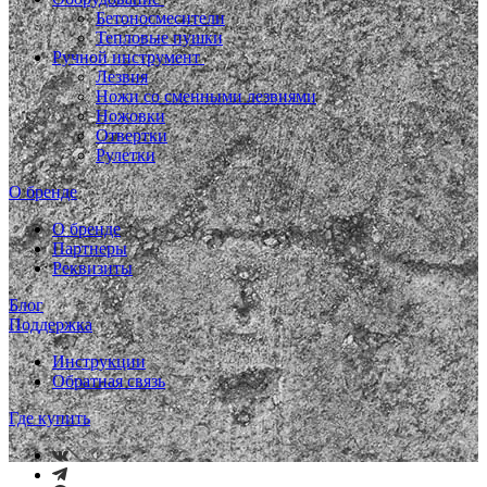
Бетоносмесители
Тепловые пушки
Ручной инструмент
Лезвия
Ножи со сменными лезвиями
Ножовки
Отвертки
Рулетки
О бренде
О бренде
Партнеры
Реквизиты
Блог
Поддержка
Инструкции
Обратная связь
Где купить