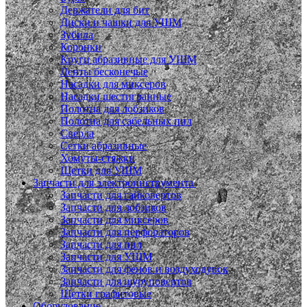
Держатели для бит
Диски и чашки для УШМ
Зубила
Коронки
Круги абразивные для УШМ
Ленты бесконечые
Насадки для миксеров
Насадки шестигранные
Полотна для лобзиков
Полотна для сабельных пил
Сверла
Сетки абразивные
Хомуты-стяжки
Щетки для УШМ
Запчасти для электроинструмента
Запчасти для гайковертов
Запчасти для лобзиков
Запчасти для миксеров
Запчасти для перфораторов
Запчасти для пил
Запчасти для УШМ
Запчасти для фенов и воздуходувок
Запчасти для шуруповертов
Щетки графитовые
Оборудование