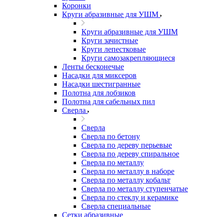
Коронки
Круги абразивные для УШМ
Круги абразивные для УШМ
Круги зачистные
Круги лепестковые
Круги самозакрепляющиеся
Ленты бесконечые
Насадки для миксеров
Насадки шестигранные
Полотна для лобзиков
Полотна для сабельных пил
Сверла
Сверла
Сверла по бетону
Сверла по дереву перьевые
Сверла по дереву спиральное
Сверла по металлу
Сверла по металлу в наборе
Сверла по металлу кобальт
Сверла по металлу ступенчатые
Сверла по стеклу и керамике
Сверла специальные
Сетки абразивные