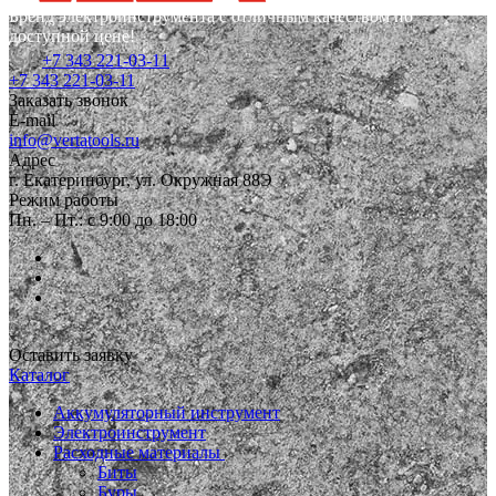
Бренд электроинструмента с отличным качеством по
доступной цене!
+7 343 221-03-11
+7 343 221-03-11
Заказать звонок
E-mail
info@vertatools.ru
Адрес
г. Екатеринбург, ул. Окружная 88Э
Режим работы
Пн. – Пт.: с 9:00 до 18:00
Оставить заявку
Каталог
Аккумуляторный инструмент
Электроинструмент
Расходные материалы
Биты
Буры