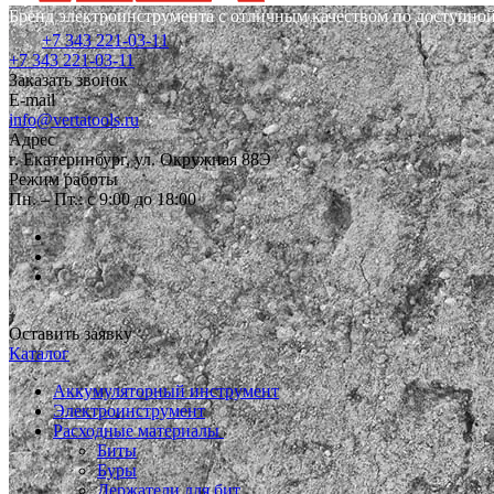
Бренд электроинструмента с отличным качеством по доступной
+7 343 221-03-11
+7 343 221-03-11
Заказать звонок
E-mail
info@vertatools.ru
Адрес
г. Екатеринбург, ул. Окружная 88Э
Режим работы
Пн. – Пт.: с 9:00 до 18:00
Оставить заявку
Каталог
Аккумуляторный инструмент
Электроинструмент
Расходные материалы
Биты
Буры
Держатели для бит