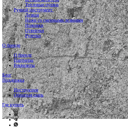
Тепловые пушки
Ручной инструмент
Лезвия
Ножи со сменными лезвиями
Ножовки
Отвертки
Рулетки
О бренде
О бренде
Партнеры
Реквизиты
Блог
Поддержка
Инструкции
Обратная связь
Где купить