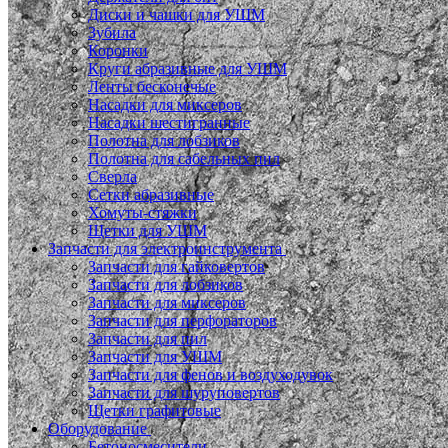
Диски и чашки для УШМ
Зубила
Коронки
Круги абразивные для УШМ
Ленты бесконечые
Насадки для миксеров
Насадки шестигранные
Полотна для лобзиков
Полотна для сабельных пил
Сверла
Сетки абразивные
Хомуты-стяжки
Щетки для УШМ
Запчасти для электроинструмента
Запчасти для гайковертов
Запчасти для лобзиков
Запчасти для миксеров
Запчасти для перфораторов
Запчасти для пил
Запчасти для УШМ
Запчасти для фенов и воздуходувок
Запчасти для шуруповертов
Щетки графитовые
Оборудование
Бетоносмесители