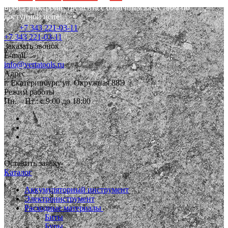
Бренд электроинструмента с отличным качеством по
доступной цене!
+7 343 221-03-11
+7 343 221-03-11
Заказать звонок
E-mail
info@vertatools.ru
Адрес
г. Екатеринбург, ул. Окружная 88Э
Режим работы
Пн. – Пт.: с 9:00 до 18:00
Оставить заявку
Каталог
Аккумуляторный инструмент
Электроинструмент
Расходные материалы
Биты
Буры