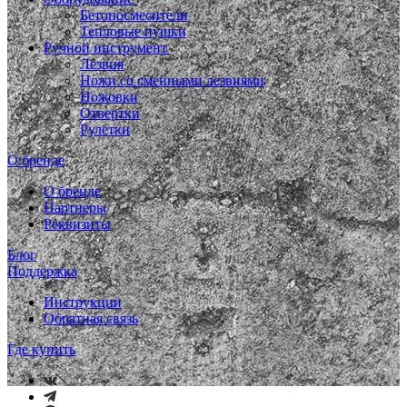
Бетоносмесители
Тепловые пушки
Ручной инструмент
Лезвия
Ножи со сменными лезвиями
Ножовки
Отвертки
Рулетки
О бренде
О бренде
Партнеры
Реквизиты
Блог
Поддержка
Инструкции
Обратная связь
Где купить