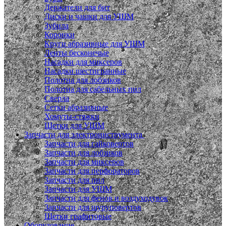
Держатели для бит
Диски и чашки для УШМ
Зубила
Коронки
Круги абразивные для УШМ
Ленты бесконечые
Насадки для миксеров
Насадки шестигранные
Полотна для лобзиков
Полотна для сабельных пил
Сверла
Сетки абразивные
Хомуты-стяжки
Щетки для УШМ
Запчасти для электроинструмента
Запчасти для гайковертов
Запчасти для лобзиков
Запчасти для миксеров
Запчасти для перфораторов
Запчасти для пил
Запчасти для УШМ
Запчасти для фенов и воздуходувок
Запчасти для шуруповертов
Щетки графитовые
Оборудование