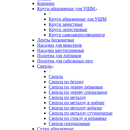
Коронки
Круги абразивные для УШМ
Круги абразивные для УШМ
Круги зачистные
Круги лепестковые
Круги самозакрепляющиеся
Ленты бесконечые
Насадки для миксеров
Насадки шестигранные
Полотна для лобзиков
Полотна для сабельных пил
Сверла
Сверла
Сверла по бетону
Сверла по дереву перьевые
Сверла по дереву спиральное
Сверла по металлу
Сверла по металлу в наборе
Сверла по металлу кобальт
Сверла по металлу ступенчатые
Сверла по стеклу и керамике
Сверла специальные
Сетки абразивные