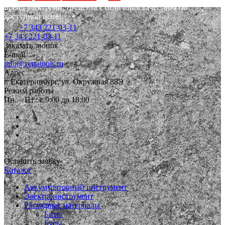
Бренд электроинструмента с отличным качеством по
доступной цене!
+7 343 221-03-11
+7 343 221-03-11
Заказать звонок
E-mail
info@vertatools.ru
Адрес
г. Екатеринбург, ул. Окружная 88Э
Режим работы
Пн. – Пт.: с 9:00 до 18:00
Оставить заявку
Каталог
Аккумуляторный инструмент
Электроинструмент
Расходные материалы
Биты
Буры