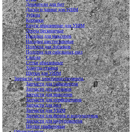
Держатели для бит
Диски и чашки для УШМ
Зубила
Коронки
Круги абразивные для УШМ
Ленты бесконечые
Насадки для миксеров
Насадки шестигранные
Полотна для лобзиков
Полотна для сабельных пил
Сверла
Сетки абразивные
Хомуты-стяжки
Щетки для УШМ
Запчасти для электроинструмента
Запчасти для гайковертов
Запчасти для лобзиков
Запчасти для миксеров
Запчасти для перфораторов
Запчасти для пил
Запчасти для УШМ
Запчасти для фенов и воздуходувок
Запчасти для шуруповертов
Щетки графитовые
Оборудование