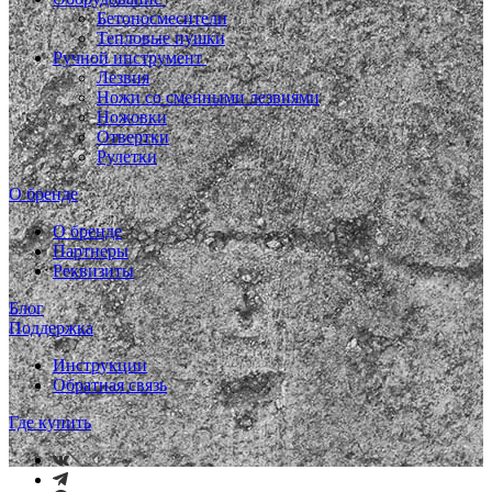
Бетоносмесители
Тепловые пушки
Ручной инструмент
Лезвия
Ножи со сменными лезвиями
Ножовки
Отвертки
Рулетки
О бренде
О бренде
Партнеры
Реквизиты
Блог
Поддержка
Инструкции
Обратная связь
Где купить