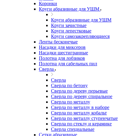
Коронки
Круги абразивные для УШМ
Круги абразивные для УШМ
Круги зачистные
Круги лепестковые
Круги самозакрепляющиеся
Ленты бесконечые
Насадки для миксеров
Насадки шестигранные
Полотна для лобзиков
Полотна для сабельных пил
Сверла
Сверла
Сверла по бетону
Сверла по дереву перьевые
Сверла по дереву спиральное
Сверла по металлу
Сверла по металлу в наборе
Сверла по металлу кобальт
Сверла по металлу ступенчатые
Сверла по стеклу и керамике
Сверла специальные
Сетки абразивные