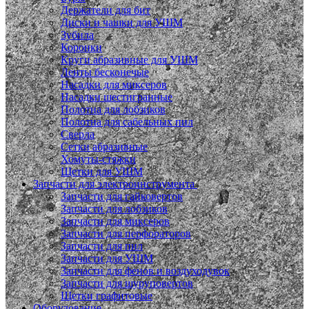
Держатели для бит
Диски и чашки для УШМ
Зубила
Коронки
Круги абразивные для УШМ
Ленты бесконечые
Насадки для миксеров
Насадки шестигранные
Полотна для лобзиков
Полотна для сабельных пил
Сверла
Сетки абразивные
Хомуты-стяжки
Щетки для УШМ
Запчасти для электроинструмента
Запчасти для гайковертов
Запчасти для лобзиков
Запчасти для миксеров
Запчасти для перфораторов
Запчасти для пил
Запчасти для УШМ
Запчасти для фенов и воздуходувок
Запчасти для шуруповертов
Щетки графитовые
Оборудование