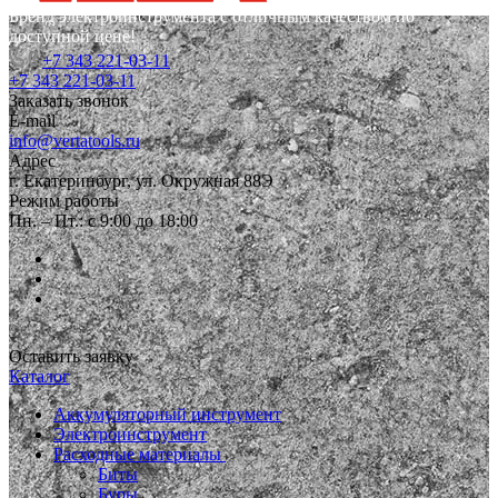
Бренд электроинструмента с отличным качеством по
доступной цене!
+7 343 221-03-11
+7 343 221-03-11
Заказать звонок
E-mail
info@vertatools.ru
Адрес
г. Екатеринбург, ул. Окружная 88Э
Режим работы
Пн. – Пт.: с 9:00 до 18:00
Оставить заявку
Каталог
Аккумуляторный инструмент
Электроинструмент
Расходные материалы
Биты
Буры