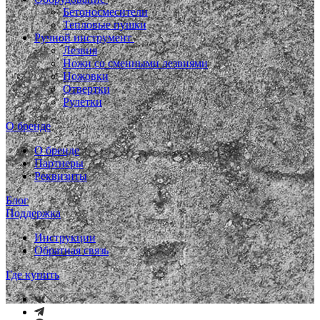
Бетоносмесители
Тепловые пушки
Ручной инструмент
Лезвия
Ножи со сменными лезвиями
Ножовки
Отвертки
Рулетки
О бренде
О бренде
Партнеры
Реквизиты
Блог
Поддержка
Инструкции
Обратная связь
Где купить