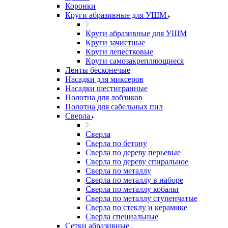
Коронки
Круги абразивные для УШМ
Круги абразивные для УШМ
Круги зачистные
Круги лепестковые
Круги самозакрепляющиеся
Ленты бесконечые
Насадки для миксеров
Насадки шестигранные
Полотна для лобзиков
Полотна для сабельных пил
Сверла
Сверла
Сверла по бетону
Сверла по дереву перьевые
Сверла по дереву спиральное
Сверла по металлу
Сверла по металлу в наборе
Сверла по металлу кобальт
Сверла по металлу ступенчатые
Сверла по стеклу и керамике
Сверла специальные
Сетки абразивные