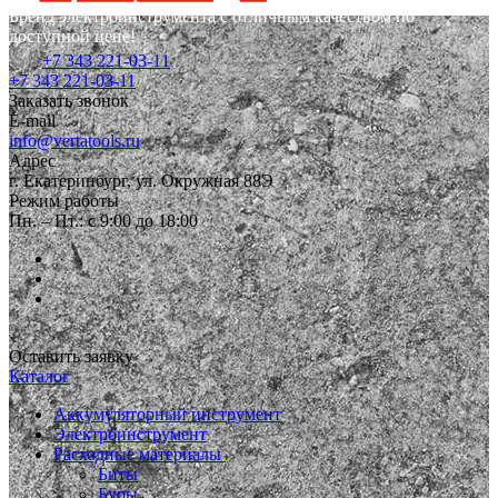
Бренд электроинструмента с отличным качеством по
доступной цене!
+7 343 221-03-11
+7 343 221-03-11
Заказать звонок
E-mail
info@vertatools.ru
Адрес
г. Екатеринбург, ул. Окружная 88Э
Режим работы
Пн. – Пт.: с 9:00 до 18:00
Оставить заявку
Каталог
Аккумуляторный инструмент
Электроинструмент
Расходные материалы
Биты
Буры