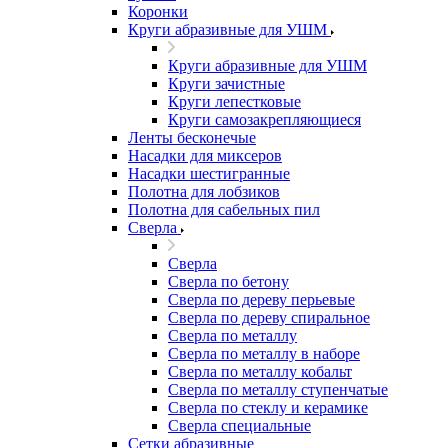
Коронки
Круги абразивные для УШМ
Круги абразивные для УШМ
Круги зачистные
Круги лепестковые
Круги самозакрепляющиеся
Ленты бесконечые
Насадки для миксеров
Насадки шестигранные
Полотна для лобзиков
Полотна для сабельных пил
Сверла
Сверла
Сверла по бетону
Сверла по дереву перьевые
Сверла по дереву спиральное
Сверла по металлу
Сверла по металлу в наборе
Сверла по металлу кобальт
Сверла по металлу ступенчатые
Сверла по стеклу и керамике
Сверла специальные
Сетки абразивные