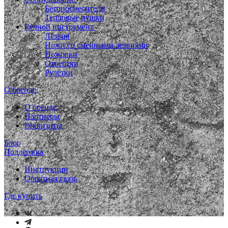
Бетоносмесители
Тепловые пушки
Ручной инструмент
Лезвия
Ножи со сменными лезвиями
Ножовки
Отвертки
Рулетки
О бренде
О бренде
Партнеры
Реквизиты
Блог
Поддержка
Инструкции
Обратная связь
Где купить