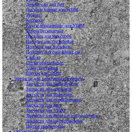
Держатели для бит
Диски и чашки для УШМ
Зубила
Коронки
Круги абразивные для УШМ
Ленты бесконечые
Насадки для миксеров
Насадки шестигранные
Полотна для лобзиков
Полотна для сабельных пил
Сверла
Сетки абразивные
Хомуты-стяжки
Щетки для УШМ
Запчасти для электроинструмента
Запчасти для гайковертов
Запчасти для лобзиков
Запчасти для миксеров
Запчасти для перфораторов
Запчасти для пил
Запчасти для УШМ
Запчасти для фенов и воздуходувок
Запчасти для шуруповертов
Щетки графитовые
Оборудование