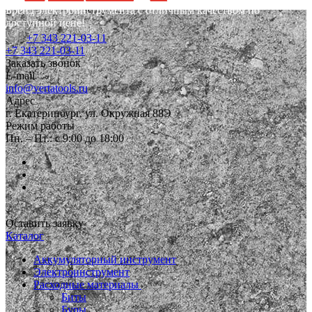
Бренд электроинструмента с отличным качеством по
доступной цене!
+7 343 221-03-11
+7 343 221-03-11
Заказать звонок
E-mail
info@vertatools.ru
Адрес
г. Екатеринбург, ул. Окружная 88Э
Режим работы
Пн. – Пт.: с 9:00 до 18:00
Оставить заявку
Каталог
Аккумуляторный инструмент
Электроинструмент
Расходные материалы
Биты
Буры