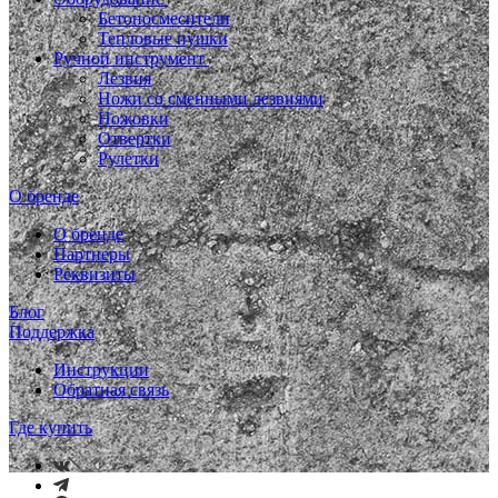
Бетоносмесители
Тепловые пушки
Ручной инструмент
Лезвия
Ножи со сменными лезвиями
Ножовки
Отвертки
Рулетки
О бренде
О бренде
Партнеры
Реквизиты
Блог
Поддержка
Инструкции
Обратная связь
Где купить