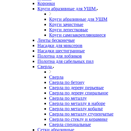
Коронки
Круги абразивные для УШМ
Круги абразивные для УШМ
Круги зачистные
Круги лепестковые
Круги самозакрепляющиеся
Ленты бесконечые
Насадки для миксеров
Насадки шестигранные
Полотна для лобзиков
Полотна для сабельных пил
Сверла
Сверла
Сверла по бетону
Сверла по дереву перьевые
Сверла по дереву спиральное
Сверла по металлу
Сверла по металлу в наборе
Сверла по металлу кобальт
Сверла по металлу ступенчатые
Сверла по стеклу и керамике
Сверла специальные
Сетки абразивные