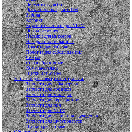
Держатели для бит
Диски и чашки для УШМ
Зубила
Коронки
Круги абразивные для УШМ
Ленты бесконечые
Насадки для миксеров
Насадки шестигранные
Полотна для лобзиков
Полотна для сабельных пил
Сверла
Сетки абразивные
Хомуты-стяжки
Щетки для УШМ
Запчасти для электроинструмента
Запчасти для гайковертов
Запчасти для лобзиков
Запчасти для миксеров
Запчасти для перфораторов
Запчасти для пил
Запчасти для УШМ
Запчасти для фенов и воздуходувок
Запчасти для шуруповертов
Щетки графитовые
Оборудование