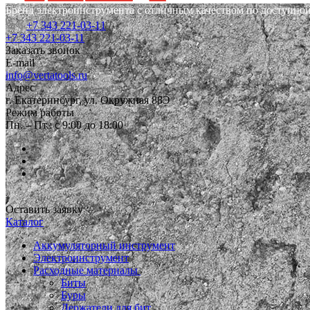
Бренд электроинструмента с отличным качеством по доступной
+7 343 221-03-11
+7 343 221-03-11
Заказать звонок
E-mail
info@vertatools.ru
Адрес
г. Екатеринбург, ул. Окружная 88Э
Режим работы
Пн. – Пт.: с 9:00 до 18:00
Оставить заявку
Каталог
Аккумуляторный инструмент
Электроинструмент
Расходные материалы
Биты
Буры
Держатели для бит