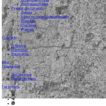
Тепловые пушки
Ручной инструмент
Лезвия
Ножи со сменными лезвиями
Ножовки
Отвертки
Рулетки
О бренде
О бренде
Партнеры
Реквизиты
Блог
Поддержка
Инструкции
Обратная связь
Где купить