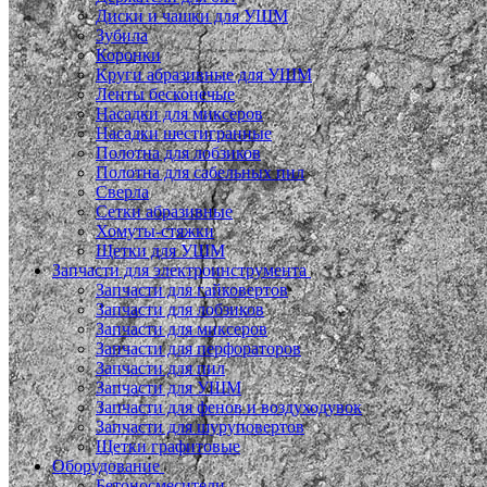
Диски и чашки для УШМ
Зубила
Коронки
Круги абразивные для УШМ
Ленты бесконечые
Насадки для миксеров
Насадки шестигранные
Полотна для лобзиков
Полотна для сабельных пил
Сверла
Сетки абразивные
Хомуты-стяжки
Щетки для УШМ
Запчасти для электроинструмента
Запчасти для гайковертов
Запчасти для лобзиков
Запчасти для миксеров
Запчасти для перфораторов
Запчасти для пил
Запчасти для УШМ
Запчасти для фенов и воздуходувок
Запчасти для шуруповертов
Щетки графитовые
Оборудование
Бетоносмесители