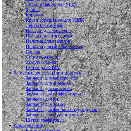
Диски и чашки для УШМ
Зубила
Коронки
Круги абразивные для УШМ
Ленты бесконечые
Насадки для миксеров
Насадки шестигранные
Полотна для лобзиков
Полотна для сабельных пил
Сверла
Сетки абразивные
Хомуты-стяжки
Щетки для УШМ
Запчасти для электроинструмента
Запчасти для гайковертов
Запчасти для лобзиков
Запчасти для миксеров
Запчасти для перфораторов
Запчасти для пил
Запчасти для УШМ
Запчасти для фенов и воздуходувок
Запчасти для шуруповертов
Щетки графитовые
Оборудование
Бетоносмесители