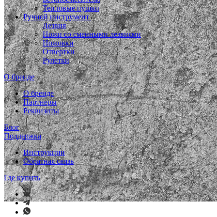
Тепловые пушки
Ручной инструмент
Лезвия
Ножи со сменными лезвиями
Ножовки
Отвертки
Рулетки
О бренде
О бренде
Партнеры
Реквизиты
Блог
Поддержка
Инструкции
Обратная связь
Где купить