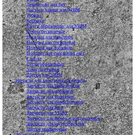
Держатели для бит
Диски и чашки для УШМ
Зубила
Коронки
Круги абразивные для УШМ
Ленты бесконечые
Насадки для миксеров
Насадки шестигранные
Полотна для лобзиков
Полотна для сабельных пил
Сверла
Сетки абразивные
Хомуты-стяжки
Щетки для УШМ
Запчасти для электроинструмента
Запчасти для гайковертов
Запчасти для лобзиков
Запчасти для миксеров
Запчасти для перфораторов
Запчасти для пил
Запчасти для УШМ
Запчасти для фенов и воздуходувок
Запчасти для шуруповертов
Щетки графитовые
Оборудование