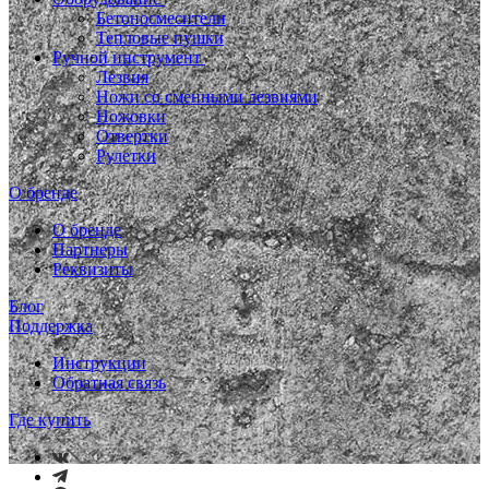
Бетоносмесители
Тепловые пушки
Ручной инструмент
Лезвия
Ножи со сменными лезвиями
Ножовки
Отвертки
Рулетки
О бренде
О бренде
Партнеры
Реквизиты
Блог
Поддержка
Инструкции
Обратная связь
Где купить