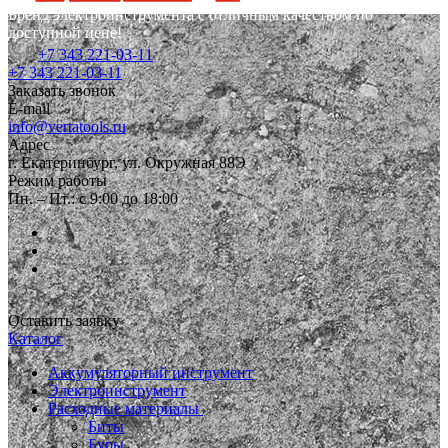
Бренд электроинструмента с отличным качеством по
доступной цене!
+7 343 221-03-11
+7 343 221-03-11
Заказать звонок
E-mail
info@vertatools.ru
Адрес
г. Екатеринбург, ул. Окружная 88Э
Режим работы
Пн. – Пт.: с 9:00 до 18:00
Оставить заявку
Каталог
Аккумуляторный инструмент
Электроинструмент
Расходные материалы
Биты
Буры