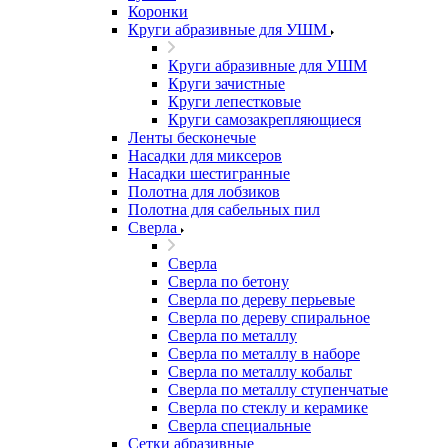
Коронки
Круги абразивные для УШМ
Круги абразивные для УШМ
Круги зачистные
Круги лепестковые
Круги самозакрепляющиеся
Ленты бесконечые
Насадки для миксеров
Насадки шестигранные
Полотна для лобзиков
Полотна для сабельных пил
Сверла
Сверла
Сверла по бетону
Сверла по дереву перьевые
Сверла по дереву спиральное
Сверла по металлу
Сверла по металлу в наборе
Сверла по металлу кобальт
Сверла по металлу ступенчатые
Сверла по стеклу и керамике
Сверла специальные
Сетки абразивные