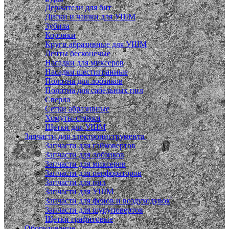
Держатели для бит
Диски и чашки для УШМ
Зубила
Коронки
Круги абразивные для УШМ
Ленты бесконечые
Насадки для миксеров
Насадки шестигранные
Полотна для лобзиков
Полотна для сабельных пил
Сверла
Сетки абразивные
Хомуты-стяжки
Щетки для УШМ
Запчасти для электроинструмента
Запчасти для гайковертов
Запчасти для лобзиков
Запчасти для миксеров
Запчасти для перфораторов
Запчасти для пил
Запчасти для УШМ
Запчасти для фенов и воздуходувок
Запчасти для шуруповертов
Щетки графитовые
Оборудование