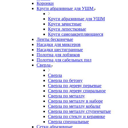
Коронки
Круги абразивные для УШМ
Круги абразивные для УШМ
Круги зачистные
Круги лепестковые
Круги самозакрепляющиеся
Ленты бесконечые
Насадки для миксеров
Насадки шестигранные
Полотна для лобзиков
Полотна для сабельных пил
Сверла
Сверла
Сверла по бетону
Сверла по дереву перьевые
Сверла по дереву спиральное
Сверла по металлу
Сверла по металлу в наборе
Сверла по металлу кобальт
Сверла по металлу ступенчатые
Сверла по стеклу и керамике
Сверла специальные
Сетки абразивные