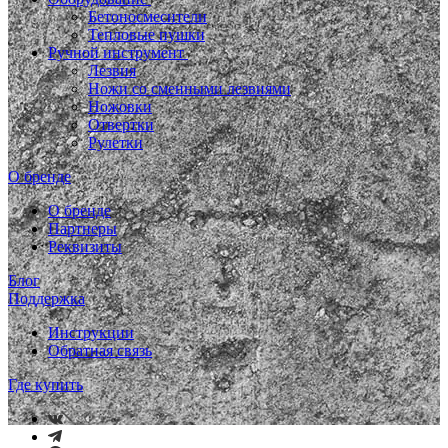
Бетоносмесители
Тепловые пушки
Ручной инструмент
Лезвия
Ножи со сменными лезвиями
Ножовки
Отвертки
Рулетки
О бренде
О бренде
Партнеры
Реквизиты
Блог
Поддержка
Инструкции
Обратная связь
Где купить