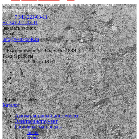
Бренд электроинструмента с отличным качеством по
доступной цене!
+7 343 221-03-11
+7 343 221-03-11
Заказать звонок
E-mail
info@vertatools.ru
Адрес
г. Екатеринбург, ул. Окружная 88Э
Режим работы
Пн. – Пт.: с 9:00 до 18:00
Оставить заявку
Каталог
Аккумуляторный инструмент
Электроинструмент
Расходные материалы
Биты
Буры