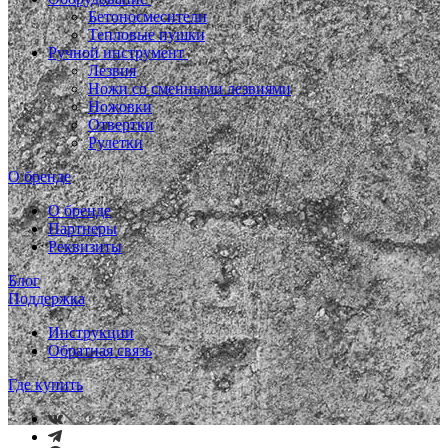
Бетоносмесители
Тепловые пушки
Ручной инструмент
Лезвия
Ножи со сменными лезвиями
Ножовки
Отвертки
Рулетки
О бренде
О бренде
Партнеры
Реквизиты
Блог
Поддержка
Инструкции
Обратная связь
Где купить