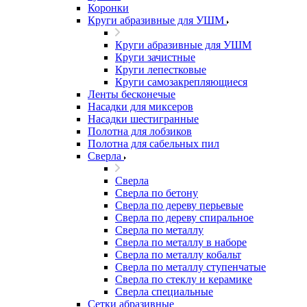
Коронки
Круги абразивные для УШМ
Круги абразивные для УШМ
Круги зачистные
Круги лепестковые
Круги самозакрепляющиеся
Ленты бесконечые
Насадки для миксеров
Насадки шестигранные
Полотна для лобзиков
Полотна для сабельных пил
Сверла
Сверла
Сверла по бетону
Сверла по дереву перьевые
Сверла по дереву спиральное
Сверла по металлу
Сверла по металлу в наборе
Сверла по металлу кобальт
Сверла по металлу ступенчатые
Сверла по стеклу и керамике
Сверла специальные
Сетки абразивные