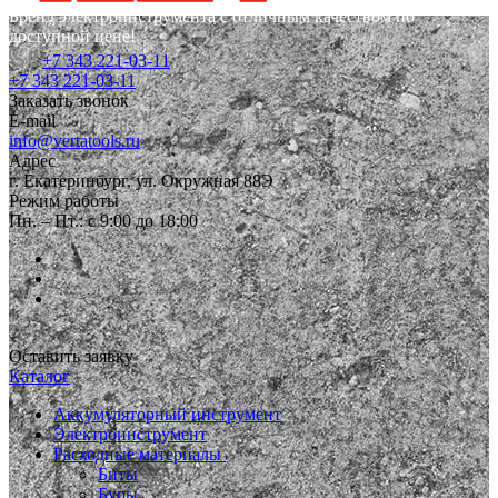
Бренд электроинструмента с отличным качеством по
доступной цене!
+7 343 221-03-11
+7 343 221-03-11
Заказать звонок
E-mail
info@vertatools.ru
Адрес
г. Екатеринбург, ул. Окружная 88Э
Режим работы
Пн. – Пт.: с 9:00 до 18:00
Оставить заявку
Каталог
Аккумуляторный инструмент
Электроинструмент
Расходные материалы
Биты
Буры