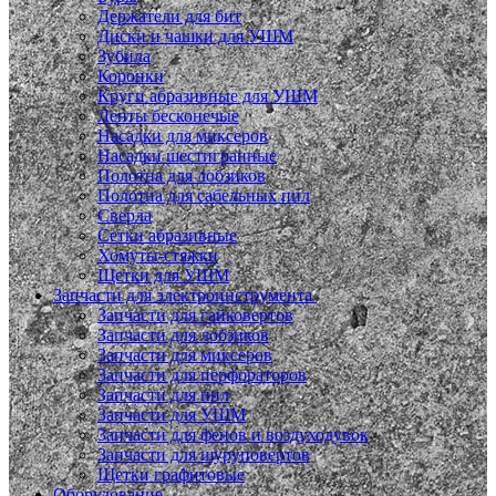
Держатели для бит
Диски и чашки для УШМ
Зубила
Коронки
Круги абразивные для УШМ
Ленты бесконечые
Насадки для миксеров
Насадки шестигранные
Полотна для лобзиков
Полотна для сабельных пил
Сверла
Сетки абразивные
Хомуты-стяжки
Щетки для УШМ
Запчасти для электроинструмента
Запчасти для гайковертов
Запчасти для лобзиков
Запчасти для миксеров
Запчасти для перфораторов
Запчасти для пил
Запчасти для УШМ
Запчасти для фенов и воздуходувок
Запчасти для шуруповертов
Щетки графитовые
Оборудование