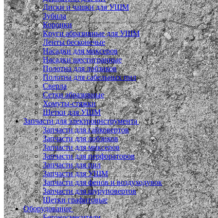
Диски и чашки для УШМ
Зубила
Коронки
Круги абразивные для УШМ
Ленты бесконечые
Насадки для миксеров
Насадки шестигранные
Полотна для лобзиков
Полотна для сабельных пил
Сверла
Сетки абразивные
Хомуты-стяжки
Щетки для УШМ
Запчасти для электроинструмента
Запчасти для гайковертов
Запчасти для лобзиков
Запчасти для миксеров
Запчасти для перфораторов
Запчасти для пил
Запчасти для УШМ
Запчасти для фенов и воздуходувок
Запчасти для шуруповертов
Щетки графитовые
Оборудование
Бетоносмесители