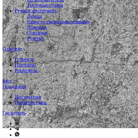
Тепловые пушки
Ручной инструмент
Лезвия
Ножи со сменными лезвиями
Ножовки
Отвертки
Рулетки
О бренде
О бренде
Партнеры
Реквизиты
Блог
Поддержка
Инструкции
Обратная связь
Где купить