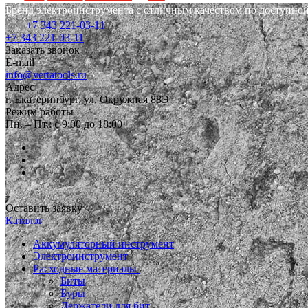
Бренд электроинструмента с отличным качеством по доступной
+7 343 221-03-11
+7 343 221-03-11
Заказать звонок
E-mail
info@vertatools.ru
Адрес
г. Екатеринбург, ул. Окружная 88Э
Режим работы
Пн. – Пт.: с 9:00 до 18:00
Оставить заявку
Каталог
Аккумуляторный инструмент
Электроинструмент
Расходные материалы
Биты
Буры
Держатели для бит