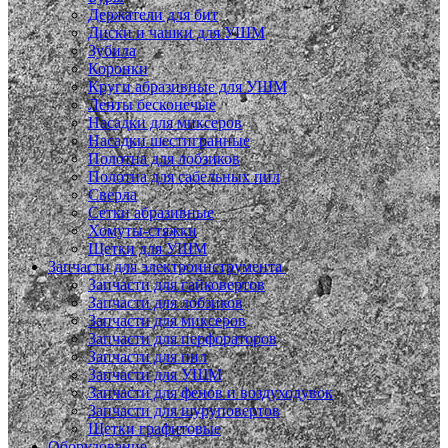
Держатели для бит
Диски и чашки для УШМ
Зубила
Коронки
Круги абразивные для УШМ
Ленты бесконечые
Насадки для миксеров
Насадки шестигранные
Полотна для лобзиков
Полотна для сабельных пил
Сверла
Сетки абразивные
Хомуты-стяжки
Щетки для УШМ
Запчасти для электроинструмента
Запчасти для гайковертов
Запчасти для лобзиков
Запчасти для миксеров
Запчасти для перфораторов
Запчасти для пил
Запчасти для УШМ
Запчасти для фенов и воздуходувок
Запчасти для шуруповертов
Щетки графитовые
Оборудование