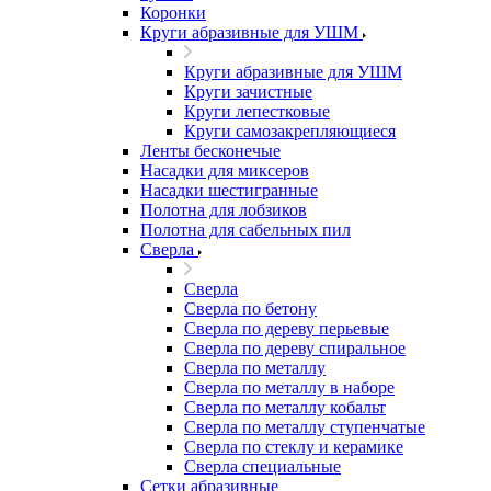
Коронки
Круги абразивные для УШМ
Круги абразивные для УШМ
Круги зачистные
Круги лепестковые
Круги самозакрепляющиеся
Ленты бесконечые
Насадки для миксеров
Насадки шестигранные
Полотна для лобзиков
Полотна для сабельных пил
Сверла
Сверла
Сверла по бетону
Сверла по дереву перьевые
Сверла по дереву спиральное
Сверла по металлу
Сверла по металлу в наборе
Сверла по металлу кобальт
Сверла по металлу ступенчатые
Сверла по стеклу и керамике
Сверла специальные
Сетки абразивные