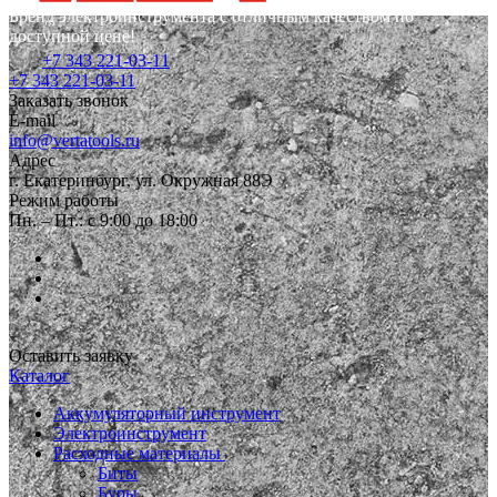
Бренд электроинструмента с отличным качеством по
доступной цене!
+7 343 221-03-11
+7 343 221-03-11
Заказать звонок
E-mail
info@vertatools.ru
Адрес
г. Екатеринбург, ул. Окружная 88Э
Режим работы
Пн. – Пт.: с 9:00 до 18:00
Оставить заявку
Каталог
Аккумуляторный инструмент
Электроинструмент
Расходные материалы
Биты
Буры