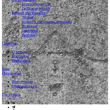
Бетоносмесители
Тепловые пушки
Ручной инструмент
Лезвия
Ножи со сменными лезвиями
Ножовки
Отвертки
Рулетки
О бренде
О бренде
Партнеры
Реквизиты
Блог
Поддержка
Инструкции
Обратная связь
Где купить