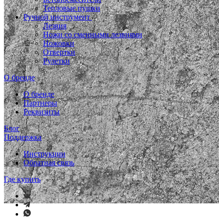
Тепловые пушки
Ручной инструмент
Лезвия
Ножи со сменными лезвиями
Ножовки
Отвертки
Рулетки
О бренде
О бренде
Партнеры
Реквизиты
Блог
Поддержка
Инструкции
Обратная связь
Где купить