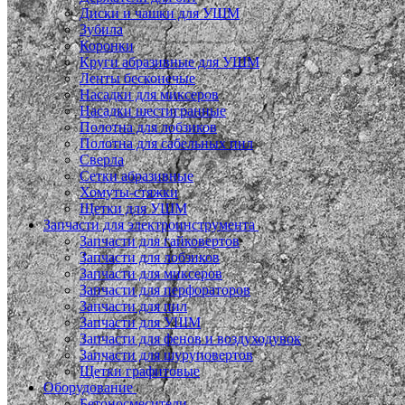
Диски и чашки для УШМ
Зубила
Коронки
Круги абразивные для УШМ
Ленты бесконечые
Насадки для миксеров
Насадки шестигранные
Полотна для лобзиков
Полотна для сабельных пил
Сверла
Сетки абразивные
Хомуты-стяжки
Щетки для УШМ
Запчасти для электроинструмента
Запчасти для гайковертов
Запчасти для лобзиков
Запчасти для миксеров
Запчасти для перфораторов
Запчасти для пил
Запчасти для УШМ
Запчасти для фенов и воздуходувок
Запчасти для шуруповертов
Щетки графитовые
Оборудование
Бетоносмесители