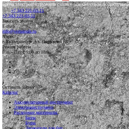
Бренд электроинструмента с отличным качеством по доступной
+7 343 221-03-11
+7 343 221-03-11
Заказать звонок
E-mail
info@vertatools.ru
Адрес
г. Екатеринбург, ул. Окружная 88Э
Режим работы
Пн. – Пт.: с 9:00 до 18:00
Оставить заявку
Каталог
Аккумуляторный инструмент
Электроинструмент
Расходные материалы
Биты
Буры
Держатели для бит